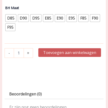
|
Volle
BH Maat
Cup
Bikinitop
D85
D90
D95
E85
E90
E95
F85
F90
|
Kalba
F95
aantal
Toevoegen aan winkelwagen
-
+
Beoordelingen (0)
Er zijn nog geen beoordelingen.