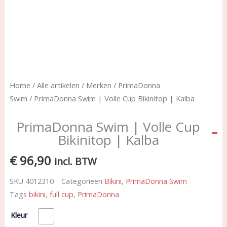
Home
/
Alle artikelen
/
Merken
/
PrimaDonna
Swim
/ PrimaDonna Swim | Volle Cup Bikinitop | Kalba
PrimaDonna Swim | Volle Cup
Bikinitop | Kalba
€
96,90
incl. BTW
SKU
4012310
Categorieën
Bikini
,
PrimaDonna Swim
Tags
bikini
,
full cup
,
PrimaDonna
PrimaDonna
Kleur
Swim