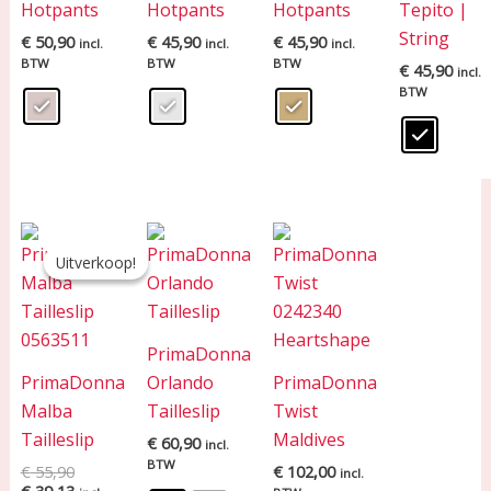
Hotpants
Hotpants
Hotpants
Tepito |
String
€
50,90
€
45,90
€
45,90
incl.
incl.
incl.
BTW
BTW
BTW
€
45,90
incl.
BTW
Oorspronkelijke
Huidige
prijs
prijs
Uitverkoop!
Uitverkoop!
was:
is:
€ 55,90.
€ 39,13.
PrimaDonna
PrimaDonna
Orlando
PrimaDonna
Malba
Tailleslip
Twist
Tailleslip
Maldives
€
60,90
incl.
BTW
€
55,90
€
102,00
incl.