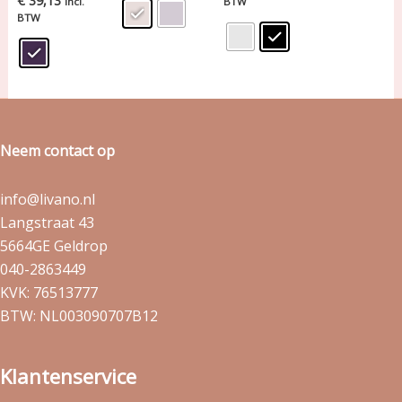
€
39,13
incl.
BTW
BTW
Neem contact op
info@livano.nl
Langstraat 43
5664GE Geldrop
040-2863449
KVK: 76513777
BTW: NL003090707B12
Klantenservice