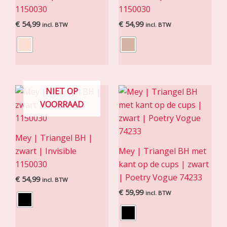
1150030
1150030
€
54,99
€
54,99
incl. BTW
incl. BTW
NIET OP
VOORRAAD
Mey | Triangel BH |
zwart | Invisible
Mey | Triangel BH met
1150030
kant op de cups | zwart
| Poetry Vogue 74233
€
54,99
incl. BTW
€
59,99
incl. BTW