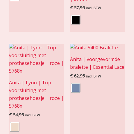
€
57,95
incl. BTW
Anita | voorgevormde
bralette | Essential Lace
€
62,95
incl. BTW
Anita | Lynn | Top
voorsluiting met
prothesehoesje | roze |
5768x
€
54,95
incl. BTW