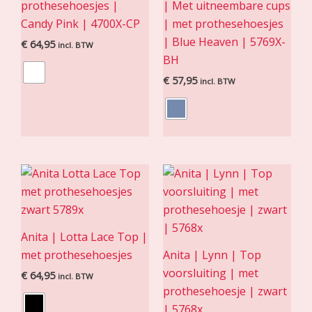
prothesehoesjes |
| Met uitneembare cups
Candy Pink | 4700X-CP
| met prothesehoesjes
| Blue Heaven | 5769X-
€
64,95
incl. BTW
BH
€
57,95
incl. BTW
Anita | Lotta Lace Top |
met prothesehoesjes
Anita | Lynn | Top
voorsluiting | met
€
64,95
incl. BTW
prothesehoesje | zwart
| 5768x