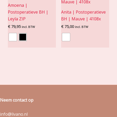
Amoena |
Postoperatieve BH |
Anita | Postoperatieve
Leyla ZIP
BH | Mauve | 4108x
€
79,95
€
75,00
incl. BTW
incl. BTW
Neem contact op
info@livano.nl