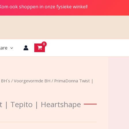
 Kom ook shoppen in onze fysieke winkel!
are
/
BH´s
/
Voorgevormde BH
/ PrimaDonna Twist |
 | Tepito | Heartshape