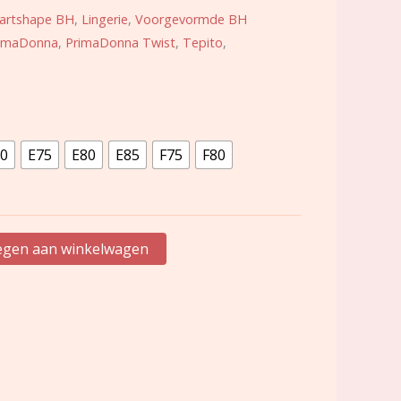
artshape BH
,
Lingerie
,
Voorgevormde BH
imaDonna
,
PrimaDonna Twist
,
Tepito
,
0
E75
E80
E85
F75
F80
gen aan winkelwagen