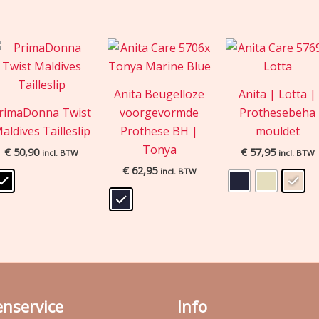
Anita Beugelloze
Anita | Lotta |
rimaDonna Twist
voorgevormde
Prothesebeha
aldives Tailleslip
Prothese BH |
mouldet
Tonya
€
50,90
€
57,95
incl. BTW
incl. BTW
€
62,95
incl. BTW
enservice
Info