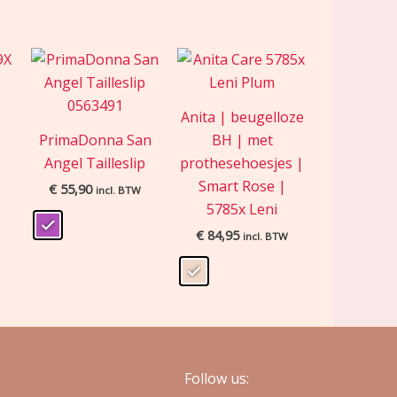
Anita | beugelloze
PrimaDonna San
BH | met
Angel Tailleslip
prothesehoesjes |
Smart Rose |
€
55,90
incl. BTW
5785x Leni
€
84,95
incl. BTW
Follow us: