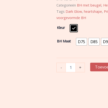
Categorieën
BH met beugel
,
He
Tags
Dark Glow
,
heartshape
,
Pr
voorgevormde BH
PrimaDonna
Kleur
Twist
|
Tepito
BH Maat
D75
D85
D9
|
Heartshape
aantal
Toevoe
-
+