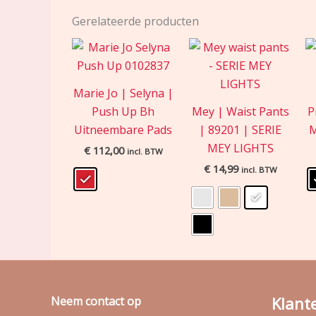
Gerelateerde producten
Marie Jo | Selyna |
Push Up Bh
Mey | Waist Pants
P
Uitneembare Pads
| 89201 | SERIE
M
MEY LIGHTS
€
112,00
incl. BTW
€
14,99
incl. BTW
Klant
Neem contact op