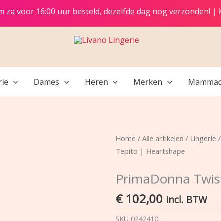
t/m za voor 16:00 uur besteld, dezelfde dag nog verzonden! |
rie
Dames
Heren
Merken
Mammac
Home
/
Alle artikelen
/
Lingerie
Tepito | Heartshape
PrimaDonna Twist
€
102,00
incl. BTW
SKU
0242410