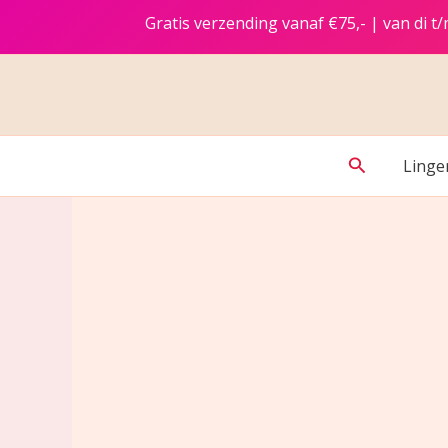
Ga
Gratis verzending vanaf €75,- | van di 
naar
de
inhoud
Zoeken
Linge