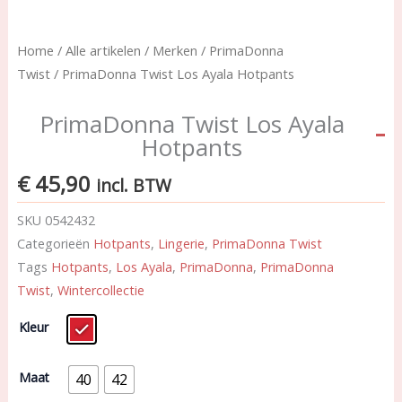
Home
/
Alle artikelen
/
Merken
/
PrimaDonna
Twist
/ PrimaDonna Twist Los Ayala Hotpants
PrimaDonna Twist Los Ayala
Hotpants
€
45,90
incl. BTW
SKU
0542432
Categorieën
Hotpants
,
Lingerie
,
PrimaDonna Twist
Tags
Hotpants
,
Los Ayala
,
PrimaDonna
,
PrimaDonna
Twist
,
Wintercollectie
PrimaDonna
Kleur
Twist
Los
Ayala
Maat
40
42
Hotpants