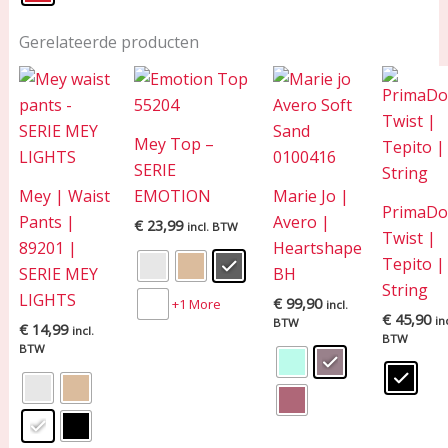
Gerelateerde producten
Mey Top –
SERIE
Mey | Waist
EMOTION
Marie Jo |
PrimaD
Pants |
Avero |
€
23,99
incl. BTW
Twist |
89201 |
Heartshape
Tepito |
SERIE MEY
BH
String
LIGHTS
€
99,90
+1 More
incl.
€
45,90
inc
BTW
€
14,99
incl.
BTW
BTW