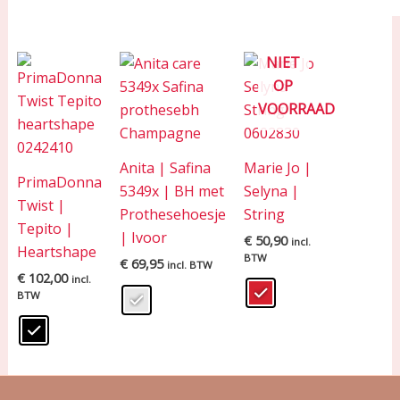
NIET
OP
VOORRAAD
Anita | Safina
Marie Jo |
PrimaDonna
5349x | BH met
Selyna |
Twist |
Prothesehoesje
String
Tepito |
| Ivoor
€
50,90
incl.
Heartshape
BTW
€
69,95
incl. BTW
€
102,00
incl.
BTW