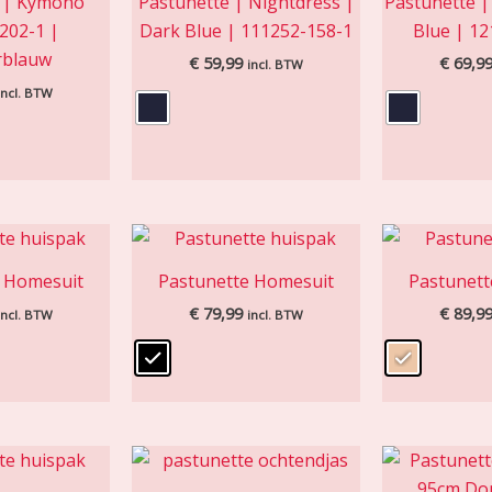
e | Kymono
Pastunette | Nightdress |
Pastunette |
202-1 |
Dark Blue | 111252-158-1
Blue | 12
rblauw
€
59,99
€
69,9
incl. BTW
incl. BTW
e Homesuit
Pastunette Homesuit
Pastunett
€
79,99
€
89,9
incl. BTW
incl. BTW