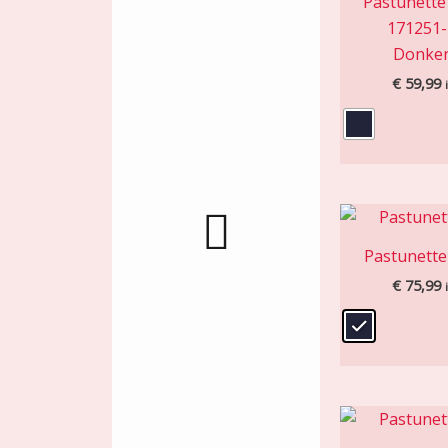
Pastunett
171251-
Donke
€
59,99
Pastunett
€
75,99