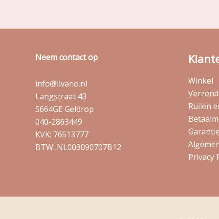
Klant
Neem contact op
Winkel
info@livano.nl
Verzende
Langstraat 43
Ruilen 
5664GE Geldrop
Betaalm
040-2863449
Garantie
KVK: 76513777
Algemen
BTW: NL003090707B12
Privacy 