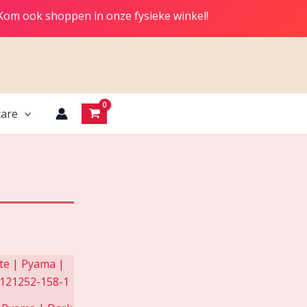
 Kom ook shoppen in onze fysieke winkel!
are