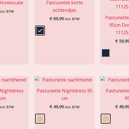
 Homesuite
Pastunette korte
ochtendjas
incl. BTW
Pastunett
€
69,99
incl. BTW
95cm Do
11125
€
59,9
 Nightdress
Pastunette Nightdress 95
Pastunette
5cm
cm
9
€
49,99
€
49,9
incl. BTW
incl. BTW