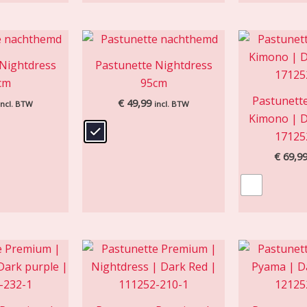
 Nightdress
Pastunette Nightdress
cm
95cm
Pastunett
€
49,99
incl. BTW
incl. BTW
Kimono | D
17125
€
69,9