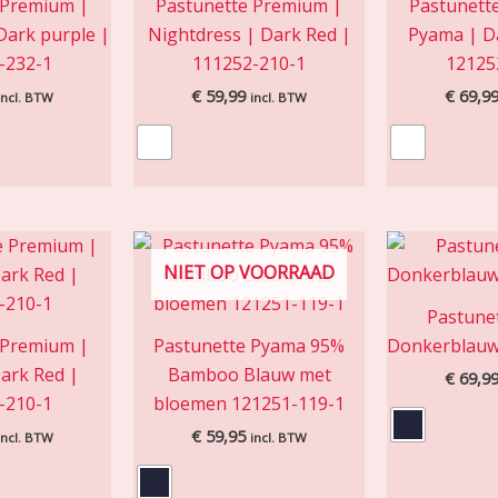
 Premium |
Pastunette Premium |
Pastunett
Dark purple |
Nightdress | Dark Red |
Pyama | Da
-232-1
111252-210-1
12125
€
59,99
€
69,9
incl. BTW
incl. BTW
NIET OP VOORRAAD
Pastune
 Premium |
Pastunette Pyama 95%
Donkerblauw
ark Red |
Bamboo Blauw met
€
69,9
-210-1
bloemen 121251-119-1
€
59,95
incl. BTW
incl. BTW