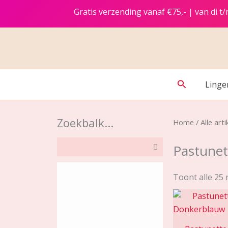
Ga
Gratis verzending vanaf €75,- | van di 
naar
de
inhoud
Zoeken
Linge
Zoekbalk...
Home
/
Alle arti
Pastunet
Toont alle 25 