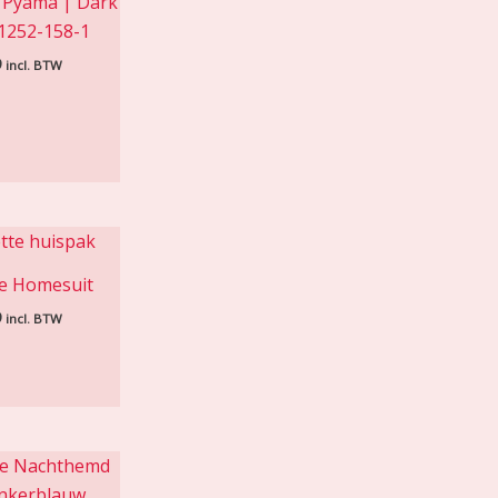
 Pyama | Dark
1252-158-1
9
incl. BTW
e Homesuit
9
incl. BTW