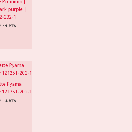
e Premium |
rk purple |
2-232-1
9
incl. BTW
tte Pyama
 121251-202-1
9
incl. BTW