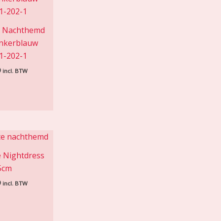
e Nachthemd
nkerblauw
1-202-1
9
incl. BTW
 Nightdress
5cm
9
incl. BTW