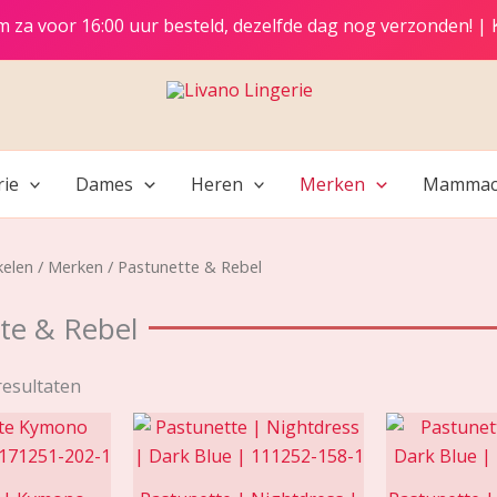
t/m za voor 16:00 uur besteld, dezelfde dag nog verzonden! |
rie
Dames
Heren
Merken
Mammac
kelen
/
Merken
/ Pastunette & Rebel
te & Rebel
resultaten