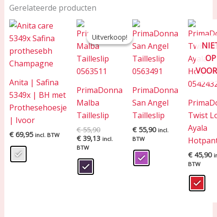
Gerelateerde producten
Oorspronkelijke
Huidige
prijs
prijs
Uitverkoop!
Uitverkoop!
was:
is:
NIE
€ 55,90.
€ 39,13.
OP
VOOR
Anita | Safina
PrimaDonna
PrimaDonna
5349x | BH met
Malba
San Angel
PrimaD
Prothesehoesje
Tailleslip
Tailleslip
Twist L
| Ivoor
Ayala
€
55,90
€
55,90
incl.
€
69,95
incl. BTW
€
39,13
incl.
BTW
Hotpan
BTW
€
45,90
i
BTW