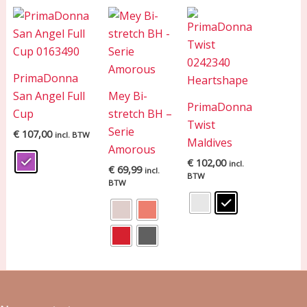
PrimaDonna
San Angel Full
Mey Bi-
PrimaDonna
Cup
stretch BH –
Twist
Serie
€
107,00
incl. BTW
Maldives
Amorous
€
102,00
incl.
€
69,99
incl.
BTW
BTW