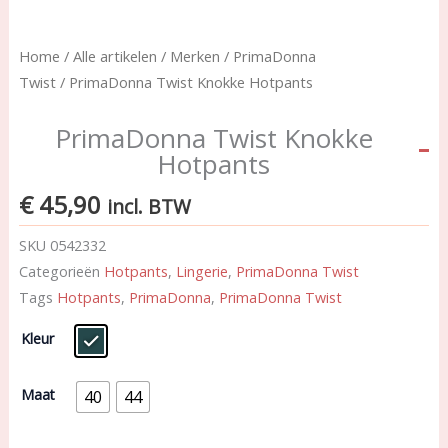
Home
/
Alle artikelen
/
Merken
/
PrimaDonna
Twist
/ PrimaDonna Twist Knokke Hotpants
PrimaDonna Twist Knokke
Hotpants
€
45,90
incl. BTW
SKU
0542332
Categorieën
Hotpants
,
Lingerie
,
PrimaDonna Twist
Tags
Hotpants
,
PrimaDonna
,
PrimaDonna Twist
PrimaDonna
Kleur
Twist
Knokke
Hotpants
Maat
40
44
aantal