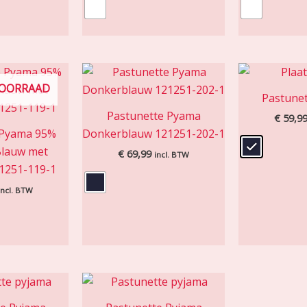
VOORRAAD
Pastunet
Pastunette Pyama
€
59,9
 Pyama 95%
Donkerblauw 121251-202-1
lauw met
€
69,99
incl. BTW
1251-119-1
incl. BTW