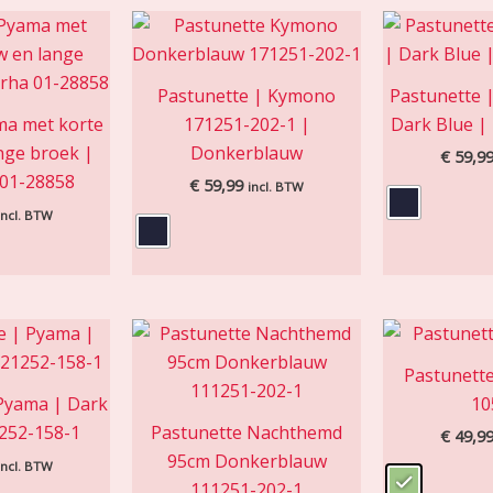
Pastunette | Kymono
Pastunette 
ma met korte
171251-202-1 |
Dark Blue |
nge broek |
Donkerblauw
€
59,9
 01-28858
€
59,99
incl. BTW
incl. BTW
Pastunette
 Pyama | Dark
10
1252-158-1
Pastunette Nachthemd
€
49,9
95cm Donkerblauw
incl. BTW
111251-202-1