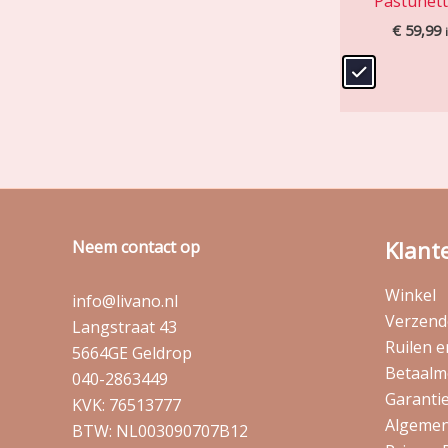
Pastunet
€
59,99
Klant
Neem contact op
Winkel
info@livano.nl
Verzende
Langstraat 43
Ruilen 
5664GE Geldrop
Betaalm
040-2863449
Garantie
KVK: 76513777
Algemen
BTW: NL003090707B12