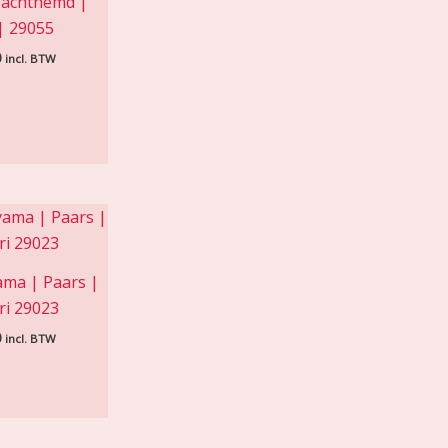
achthemd |
 | 29055
0
incl. BTW
ma | Paars |
ri 29023
0
incl. BTW