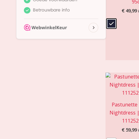
95
€
49,99
Pastunette
Nightdress |
111252
€
59,99