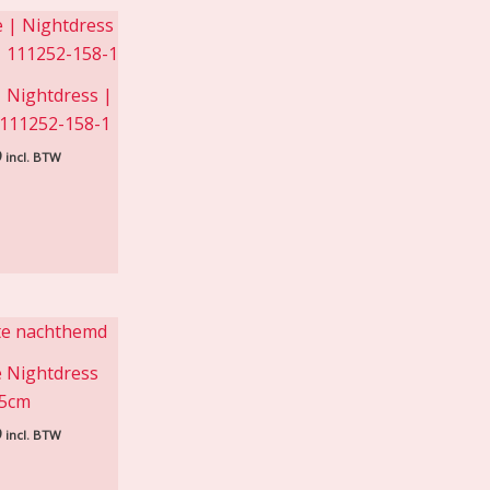
| Nightdress |
 111252-158-1
9
incl. BTW
 Nightdress
5cm
9
incl. BTW