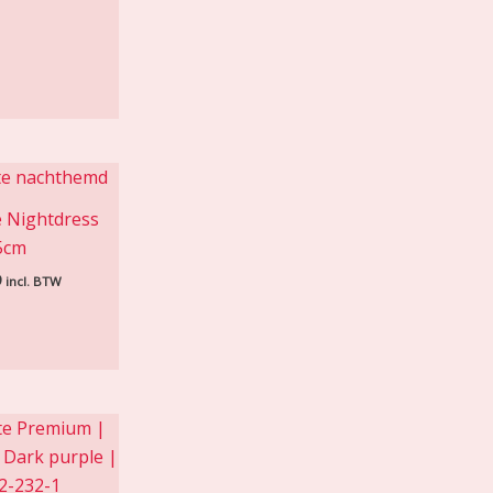
 Nightdress
5cm
9
incl. BTW