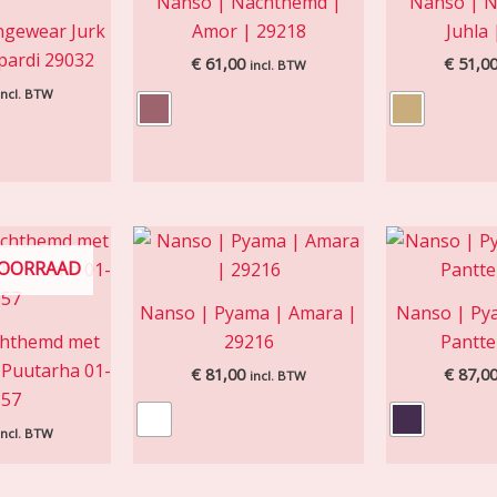
Nanso | Nachthemd |
Nanso | N
ngewear Jurk
Amor | 29218
Juhla
pardi 29032
€
61,00
€
51,0
incl. BTW
incl. BTW
VOORRAAD
Nanso | Pyama | Amara |
Nanso | Pya
chthemd met
29216
Pantte
 Puutarha 01-
€
81,00
€
87,0
incl. BTW
857
incl. BTW