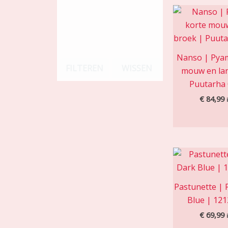
Nanso | Pya
FILTEREN
WISSEN
mouw en la
Puutarha
€
84,99
Pastunette |
Blue | 12
€
69,99