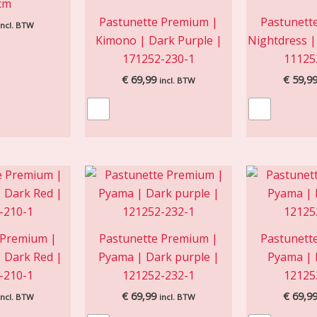
cm
Pastunette Premium |
Pastunett
incl. BTW
Kimono | Dark Purple |
Nightdress |
171252-230-1
11125
€
69,99
€
59,9
incl. BTW
 Premium |
Pastunette Premium |
Pastunett
 Dark Red |
Pyama | Dark purple |
Pyama | 
-210-1
121252-232-1
12125
€
69,99
€
69,9
incl. BTW
incl. BTW