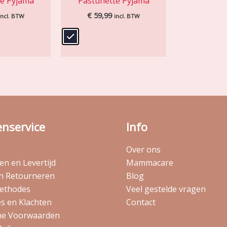
te Pyjama
Pastunette Pyjama
€
59,99
incl. BTW
incl. BTW
enservice
Info
Over ons
n en Levertijd
Mammacare
en Retourneren
Blog
ethodes
Veel gestelde vragen
s en Klachten
Contact
e Voorwaarden