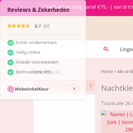
Ga
Gratis verzending vanaf €75,- | van di 
naar
de
inhoud
Zoeken
Linge
Zoekbalk...
Home
/
Alle arti
Nachtkle
Toont alle 26 