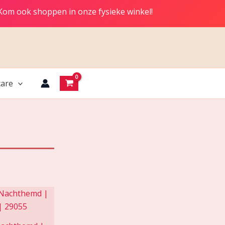
 Kom ook shoppen in onze fysieke winkel!
are