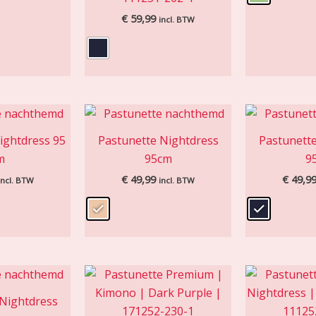
€
59,99
incl. BTW
ightdress 95
Pastunette Nightdress
Pastunette
m
95cm
9
€
49,99
€
49,9
incl. BTW
incl. BTW
 Nightdress