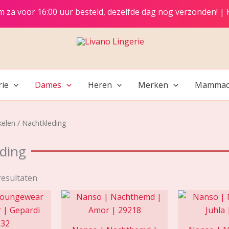
t/m za voor 16:00 uur besteld, dezelfde dag nog verzonden! |
rie
Dames
Heren
Merken
Mammac
kelen
/ Nachtkleding
ding
resultaten