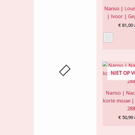
Nanso | Lou
| Ivoor | Ge
€
81,00
NIET OP 
Nanso | Na
korte mouw |
28
€
50,99