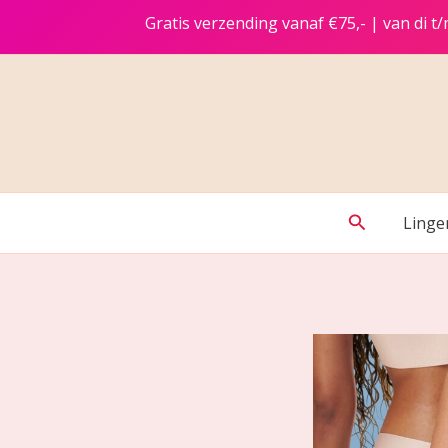
Ga
Gratis verzending vanaf €75,- | van di 
naar
de
inhoud
Zoeken
Linge