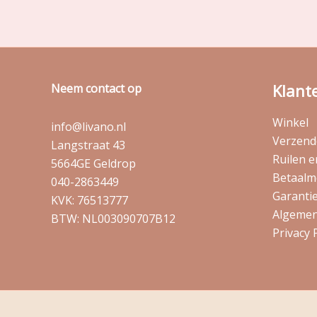
Klant
Neem contact op
Winkel
info@livano.nl
Verzende
Langstraat 43
Ruilen 
5664GE Geldrop
Betaalm
040-2863449
Garantie
KVK: 76513777
Algemen
BTW: NL003090707B12
Privacy 