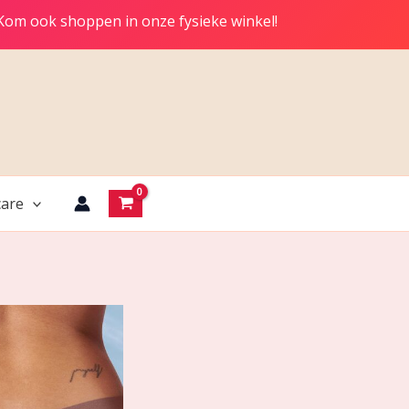
 Kom ook shoppen in onze fysieke winkel!
are