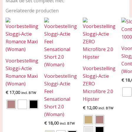
Maak de set compleet met:
Gerelateerde producten
Voor
Slog
Voorbestelling
Cont
Sloggi-Actie
Voorbestelling
(Wo
Romance Maxi
Voorbestelling
Sloggi-Actie
€
18,
(Woman)
Sloggi-Actie
ZERO
Feel
Microfibre 2.0
€
17,00
incl. BTW
Sensational
Hipster
Short 2.0
€
12,00
incl. BTW
(Woman)
€
18,00
incl. BTW