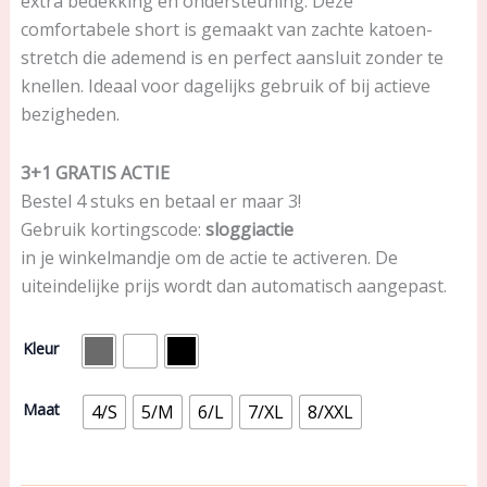
extra bedekking en ondersteuning. Deze
comfortabele short is gemaakt van zachte katoen-
stretch die ademend is en perfect aansluit zonder te
knellen. Ideaal voor dagelijks gebruik of bij actieve
bezigheden.
3+1 GRATIS ACTIE
Bestel 4 stuks en betaal er maar 3!
Gebruik kortingscode:
sloggiactie
in je winkelmandje om de actie te activeren. De
uiteindelijke prijs wordt dan automatisch aangepast.
Voorbestelling
Kleur
Sloggi-
Actie
Basic
Maat
4/S
5/M
6/L
7/XL
8/XXL
Long
(Men)
aantal