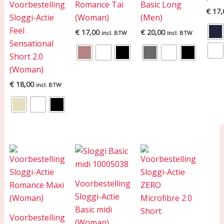
Voorbestelling
Romance Tai
Basic Long
€
17,
Sloggi-Actie
(Woman)
(Men)
Feel
€
17,00
€
20,00
incl. BTW
incl. BTW
Sensational
Short 2.0
(Woman)
€
18,00
incl. BTW
Voorbestelling
Sloggi-Actie
Basic midi
Voorbestelling
(Woman)