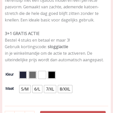
herenslip met een tijdloos model en een perfecte
pasvorm. Gemaakt van zachte, ademende katoen-
stretch die de hele dag goed blijft zitten zonder te
knellen. Een ideale basic voor dagelijks gebruik.
3+1 GRATIS ACTIE
Bestel 4 stuks en betaal er maar 3!
Gebruik kortingscode:
sloggiactie
in je winkelmandje om de actie te activeren. De
uiteindelijke prijs wordt dan automatisch aangepast.
Voorbestelling
Kleur
Sloggi-
Actie
Basic
Maat
5/M
6/L
7/XL
8/XXL
midi
(Men)
aantal