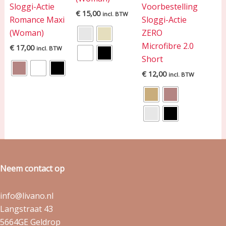
Sloggi-Actie
Voorbestelling
€
15,00
incl. BTW
Romance Maxi
Sloggi-Actie
(Woman)
ZERO
Microfibre 2.0
€
17,00
incl. BTW
Short
€
12,00
incl. BTW
Neem contact op
info@livano.nl
Langstraat 43
5664GE Geldrop