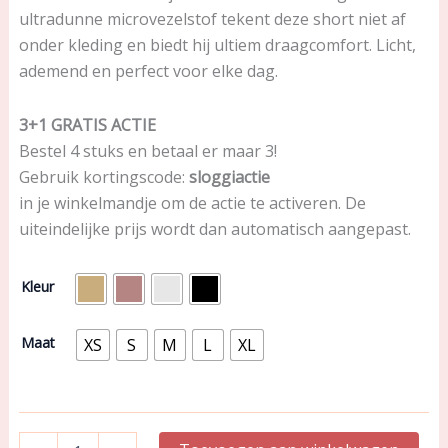
ultradunne microvezelstof tekent deze short niet af
onder kleding en biedt hij ultiem draagcomfort. Licht,
ademend en perfect voor elke dag.
3+1 GRATIS ACTIE
Bestel 4 stuks en betaal er maar 3!
Gebruik kortingscode:
sloggiactie
in je winkelmandje om de actie te activeren. De
uiteindelijke prijs wordt dan automatisch aangepast.
Voorbestelling
Kleur
Sloggi-
Actie
ZERO
Maat
XS
S
M
L
XL
Microfibre
2.0
Short
aantal