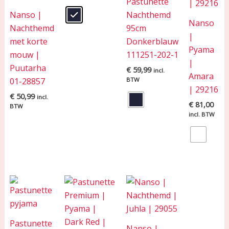
Pastunette
Nanso |
Nachthemd
Nanso
Nachthemd
95cm
|
met korte
Donkerblauw
Pyama
mouw |
111251-202-1
|
Puutarha
€
59,99
incl.
Amara
01-28857
BTW
| 29216
€
50,99
incl.
€
81,00
BTW
incl. BTW
Pastunette
Nanso |