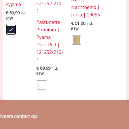
Pyjama
Nachthemd |
€
59,99
incl.
Juhla | 29055
BTW
Pastunette
€
51,00
incl.
Premium |
BTW
Pyama |
Dark Red |
121252-210-
1
€
69,99
incl.
BTW
Neem contact op