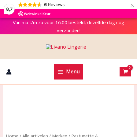
×
6
Reviews
8,7
Van ma t/m za voor 16:00 besteld, dezelfde dag nog
verzonden!
Menu
Home
/
Alle artikelen
/
Merken
/
Pastunette &