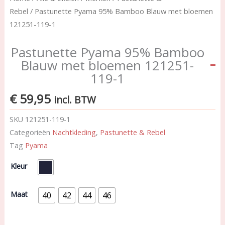
Rebel
/ Pastunette Pyama 95% Bamboo Blauw met bloemen
121251-119-1
Pastunette Pyama 95% Bamboo
Blauw met bloemen 121251-
119-1
€
59,95
incl. BTW
SKU
121251-119-1
Categorieën
Nachtkleding
,
Pastunette & Rebel
Tag
Pyama
Pastunette
Kleur
Pyama
95%
Bamboo
Maat
40
42
44
46
Blauw
met
bloemen