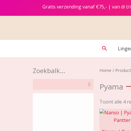
Ga
Gratis verzending vanaf €75,- | van di 
naar
de
inhoud
Zoeken
Linge
Zoekbalk...
Home
/ Produc
Pyama
Toont alle 4 r