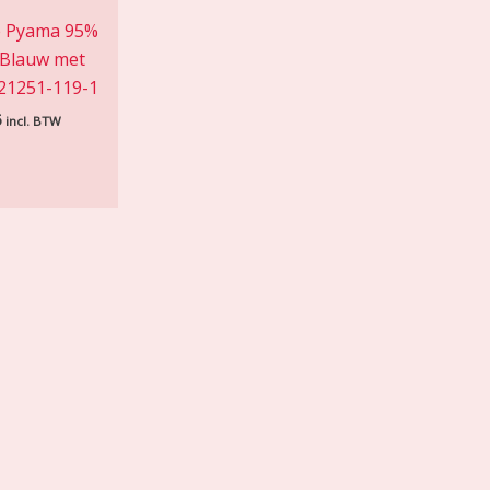
e Pyama 95%
Blauw met
21251-119-1
5
incl. BTW