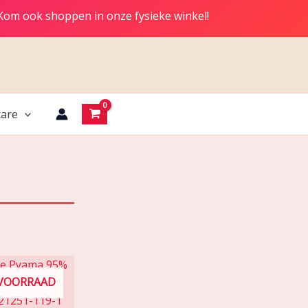
 Kom ook shoppen in onze fysieke winkel!
are
 VOORRAAD