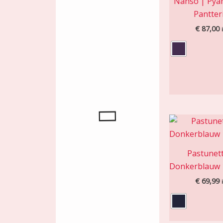
Nanso | Pya
Pantter
€
87,00
Pastunet
Donkerblauw 
€
69,99