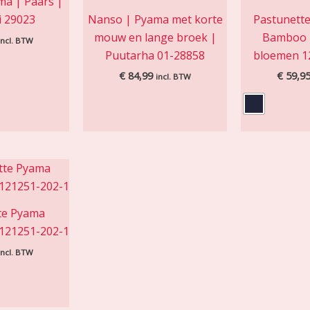
ma | Paars |
i 29023
Nanso | Pyama met korte
Pastunett
mouw en lange broek |
Bamboo 
incl. BTW
Puutarha 01-28858
bloemen 1
€
84,99
€
59,9
incl. BTW
te Pyama
121251-202-1
incl. BTW