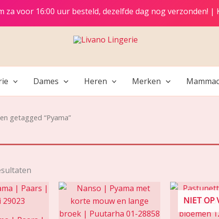
t/m za voor 16:00 uur besteld, dezelfde dag nog verzonden! |
rie
Dames
Heren
Merken
Mammac
ten getagged “Pyama”
esultaten
NIET OP