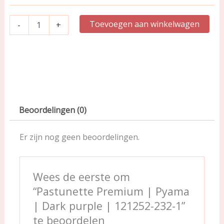
|
121252-
Toevoegen aan winkelwagen
-
+
232-
1
aantal
Beoordelingen (0)
Er zijn nog geen beoordelingen.
Wees de eerste om
“Pastunette Premium | Pyama
| Dark purple | 121252-232-1”
te beoordelen