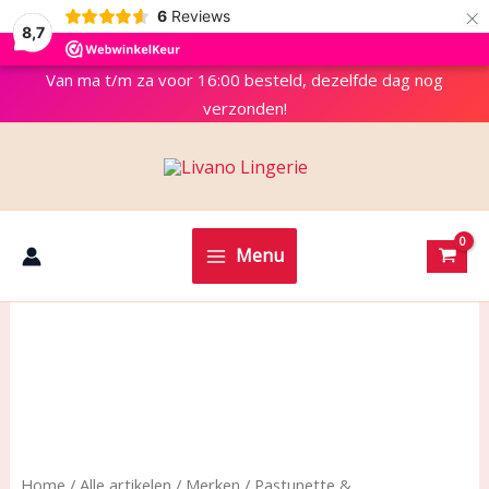
×
6
Reviews
8,7
Van ma t/m za voor 16:00 besteld, dezelfde dag nog
verzonden!
Menu
Home
/
Alle artikelen
/
Merken
/
Pastunette &