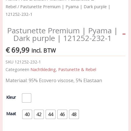
Rebel
/ Pastunette Premium | Pyama | Dark purple |
121252-232-1
Pastunette Premium | Pyama |
Dark purple | 121252-232-1
€
69,99
incl. BTW
SKU
121252-232-1
Categorieën
Nachtkleding
,
Pastunette & Rebel
Materiaal: 95% Ecovero viscose, 5% Elastaan
Pastunette
Kleur
Premium
|
Pyama
Maat
40
42
44
46
48
|
Dark
purple