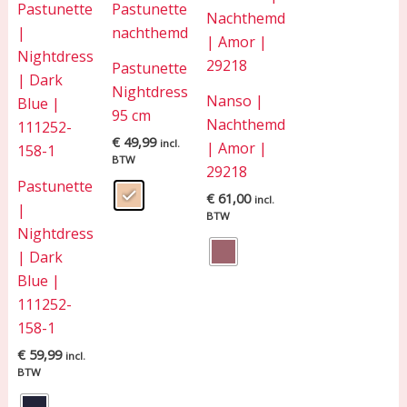
Pastunette
Nightdress
Nanso |
95 cm
Nachthemd
€
49,99
incl.
| Amor |
BTW
29218
Pastunette
€
61,00
incl.
|
BTW
Nightdress
| Dark
Blue |
111252-
158-1
€
59,99
incl.
BTW