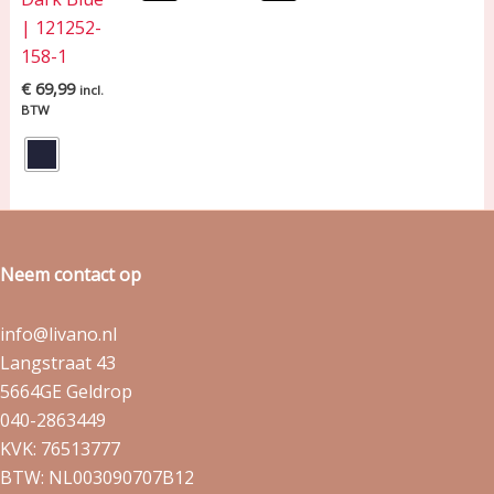
| 121252-
158-1
€
69,99
incl.
BTW
Neem contact op
info@livano.nl
Langstraat 43
5664GE Geldrop
040-2863449
KVK: 76513777
BTW: NL003090707B12