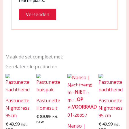
reactie plaats.
Maak de set compleet met:
Gerelateerde producten
NIET
OP
Pastunette
Pastunette
Pastunette
VOORRAAD
Nightdress
Homesuit
Nightdress
95cm
95 cm
€
89,99
incl.
BTW
€
49,99
€
49,99
incl.
incl.
Nanso |