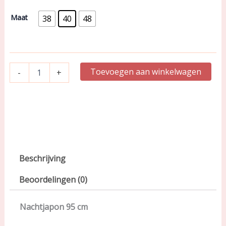
95cm
aantal
Maat
38
40
48
Toevoegen aan winkelwagen
-
+
Beschrijving
Beoordelingen (0)
Nachtjapon 95 cm