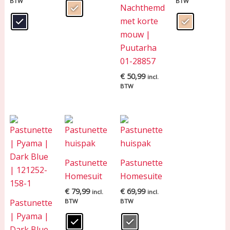
BTW
BTW
Nachthemd
met korte
mouw |
Puutarha
01-28857
€
50,99
incl.
BTW
Pastunette
Pastunette
Homesuit
Homesuite
€
79,99
€
69,99
incl.
incl.
Pastunette
BTW
BTW
| Pyama |
Dark Blue