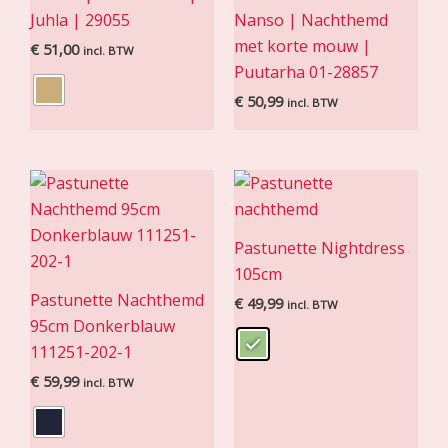
Juhla | 29055
Nanso | Nachthemd
met korte mouw |
€
51,00
incl. BTW
Puutarha 01-28857
€
50,99
incl. BTW
Pastunette Nightdress
105cm
Pastunette Nachthemd
€
49,99
incl. BTW
95cm Donkerblauw
111251-202-1
€
59,99
incl. BTW