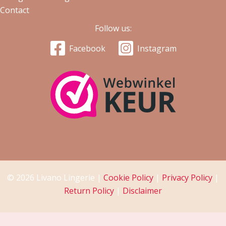
Contact
Follow us:
Facebook
Instagram
© 2026 Livano Lingerie |
Cookie Policy
|
Privacy Policy
|
Return Policy
|
Disclaimer
De waardering van www.livano.nl bij
WebwinkelKeur