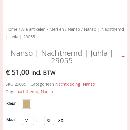
Home
/
Alle artikelen
/
Merken
/
Nanso
/ Nanso | Nachthemd
| Juhla | 29055
Nanso | Nachthemd | Juhla |
29055
€
51,00
incl. BTW
SKU
29055
Categorieën
Nachtkleding
,
Nanso
Tags
nachthemd
,
Nanso
Nanso
Kleur
|
Nachthemd
|
Maat
M
L
XL
XXL
Juhla