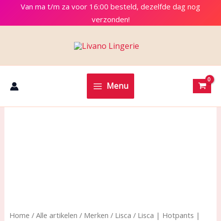
Ga
Van ma t/m za voor 16:00 besteld, dezelfde dag nog
naar
verzonden!
de
inhoud
Menu
Home
/
Alle artikelen
/
Merken
/
Lisca
/ Lisca | Hotpants |