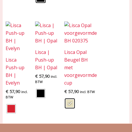
Lisca |
Lisca Opal
Lisca
Push-up
Beugel BH
Push-up
BH | Opal
met
BH |
voorgevormde
€
57,90
incl.
Evelyn
BTW
cup
€
57,90
€
57,90
incl.
incl. BTW
BTW