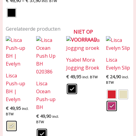
€
49,90
–
€
57,90
incl. BTW
Gerelateerde producten
NIET OP
VOORRAAD
Ysabel Mora
Lisca
Jogging Broek
Evelyn Slip
Lisca
€
49,95
€
24,90
incl. BTW
incl.
Push-up
Lisca
BTW
BH |
Ocean
Evelyn
Push-up
BH
€
49,95
incl.
BTW
€
49,90
incl.
BTW