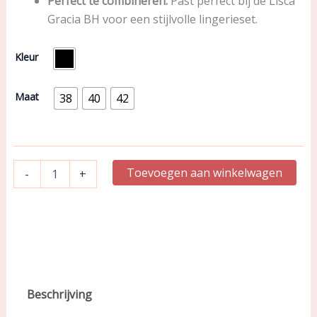
Perfect te combineren:
Past perfect bij de Lisca
Gracia BH voor een stijlvolle lingerieset.
Lisca
Kleur
|
Hotpants
|
Maat
38
40
42
Gracia
aantal
Toevoegen aan winkelwagen
-
+
Beschrijving