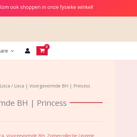
 Kom ook shoppen in onze fysieke winkel!
are
Lisca
/ Lisca | Voorgevormde BH | Princess
rmde BH | Princess
ca
,
Voorgevormde BH
,
Zomercollectie Lingerie