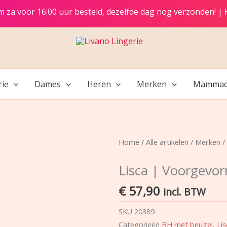
t/m za voor 16:00 uur besteld, dezelfde dag nog verzonden! |
rie
Dames
Heren
Merken
Mammac
Home
/
Alle artikelen
/
Merken
/
Lisca | Voorgevo
€
57,90
incl. BTW
SKU
20389
Categorieën
BH met beugel
,
Lis