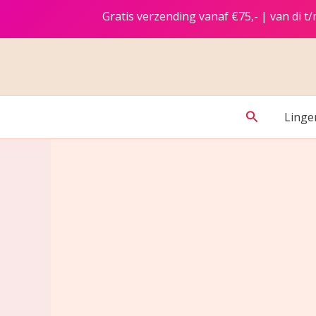
Ga
Gratis verzending vanaf €75,- | van di 
naar
de
inhoud
Zoeken
Linge