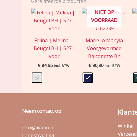
Gerelateerde producten
NIET OP
VOORRAAD
Felina | Melina |
Marie Jo Manyla
Beugel BH | 527-
Voorgevormde
Ivoor
Balconette Bh
€
84,95
€
96,90
incl. BTW
incl. BTW
Klant
Neem contact op
Winkel
info@livano.nl
Verzende
Langstraat 43