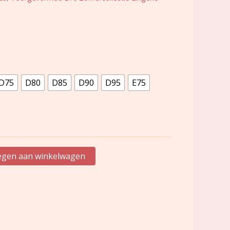
D75
D80
D85
D90
D95
E75
gen aan winkelwagen