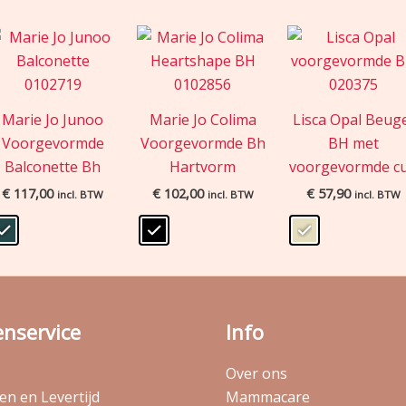
Marie Jo Junoo
Marie Jo Colima
Lisca Opal Beug
Voorgevormde
Voorgevormde Bh
BH met
Balconette Bh
Hartvorm
voorgevormde c
€
117,00
€
102,00
€
57,90
incl. BTW
incl. BTW
incl. BTW
enservice
Info
Over ons
n en Levertijd
Mammacare