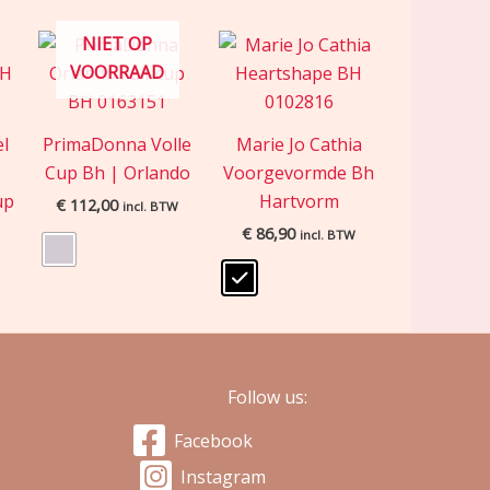
NIET OP
VOORRAAD
el
PrimaDonna Volle
Marie Jo Cathia
Cup Bh | Orlando
Voorgevormde Bh
up
Hartvorm
€
112,00
incl. BTW
€
86,90
incl. BTW
Follow us:
Facebook
Instagram