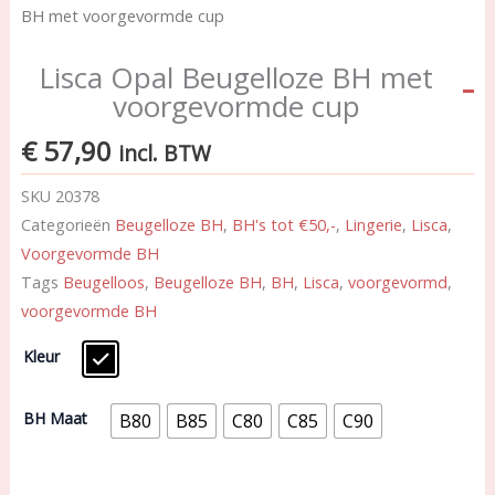
BH met voorgevormde cup
Lisca Opal Beugelloze BH met
voorgevormde cup
€
57,90
incl. BTW
SKU
20378
Categorieën
Beugelloze BH
,
BH's tot €50,-
,
Lingerie
,
Lisca
,
Voorgevormde BH
Tags
Beugelloos
,
Beugelloze BH
,
BH
,
Lisca
,
voorgevormd
,
voorgevormde BH
Lisca
Kleur
Opal
Beugelloze
BH
BH Maat
B80
B85
C80
C85
C90
met
voorgevormde
cup