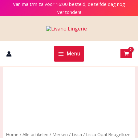
Ga
Van ma t/m za voor 16:00 besteld, dezelfde dag nog
naar
verzonden!
de
inhoud
Menu
Home
/
Alle artikelen
/
Merken
/
Lisca
/ Lisca Opal Beugelloze