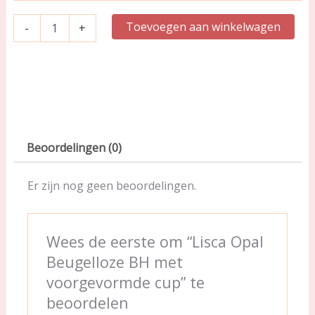
aantal
Toevoegen aan winkelwagen
-
+
Beoordelingen (0)
Er zijn nog geen beoordelingen.
Wees de eerste om “Lisca Opal
Beugelloze BH met
voorgevormde cup” te
beoordelen