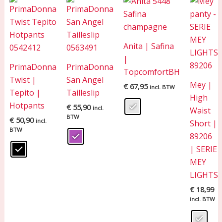
Anita | Safina
|
PrimaDonna
PrimaDonna
TopcomfortBH
Twist |
San Angel
Mey |
€
67,95
incl. BTW
Tepito |
Tailleslip
High
Hotpants
€
55,90
incl.
Waist
BTW
€
50,90
incl.
Short |
BTW
89206
| SERIE
MEY
LIGHTS
€
18,99
incl. BTW