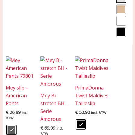
Mey slip –
PrimaDonna
American
Mey Bi-
Twist Maldives
Pants
stretch BH –
Tailleslip
Serie
€
26,99
€
50,90
incl.
incl. BTW
BTW
Amorous
€
69,99
incl.
BTW