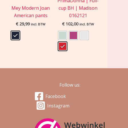
PrimaDonna | Full-
s
Mey Modern Joan
cup BH | Madison
American pants
0162121
€
29,99
€
102,00
incl. BTW
incl. BTW
Follow us:
Facebook
Instagram