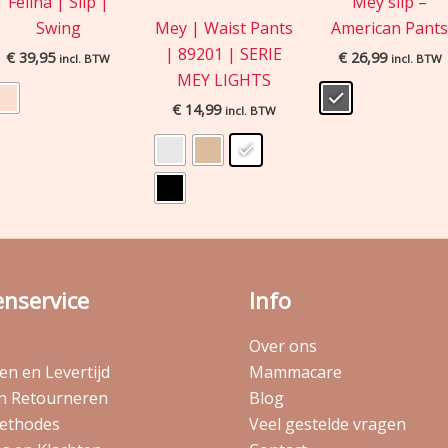
Felina | Slip |
Mey slip –
Swing
Mey | Waist Pants
American Pant
| 89201 | SERIE
€
39,95
€
26,99
incl. BTW
incl. BTW
MEY LIGHTS
€
14,99
incl. BTW
enservice
Info
Over ons
n en Levertijd
Mammacare
en Retourneren
Blog
ethodes
Veel gestelde vragen