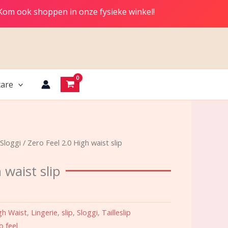
 Kom ook shoppen in onze fysieke winkel!
are
Sloggi
/ Zero Feel 2.0 High waist slip
 waist slip
gh Waist
,
Lingerie
,
slip
,
Sloggi
,
Tailleslip
o feel