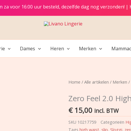
t/m za voor 16:00 uur besteld, dezelfde dag nog verzonden! |
rie
Dames
Heren
Merken
Mammac
Home
/
Alle artikelen
/
Merken
/
Zero Feel 2.0 High
€
15,00
incl. BTW
SKU
10217759
Categorieën
Hi
Tags
high waist
,
slip
,
Sloggi
,
zer