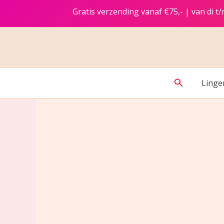
Ga
Gratis verzending vanaf €75,- | van di 
naar
de
inhoud
Zoeken
Linge