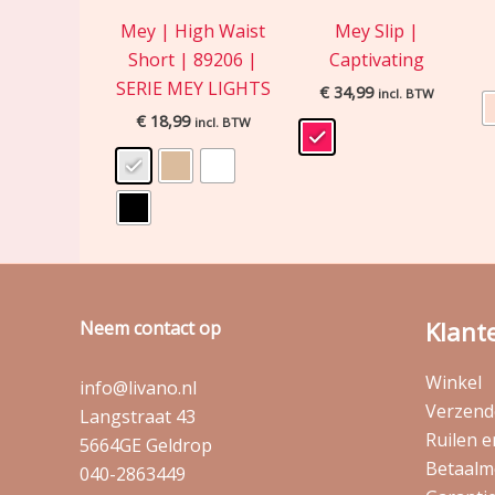
Mey | High Waist
Mey Slip |
Short | 89206 |
Captivating
SERIE MEY LIGHTS
€
34,99
incl. BTW
€
18,99
incl. BTW
Klant
Neem contact op
Winkel
info@livano.nl
Verzende
Langstraat 43
Ruilen 
5664GE Geldrop
Betaalm
040-2863449