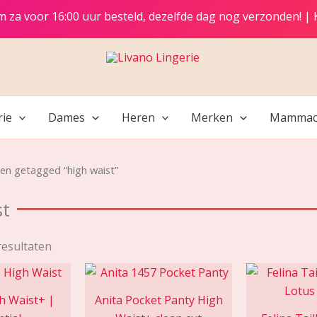
t/m za voor 16:00 uur besteld, dezelfde dag nog verzonden! |
rie
Dames
Heren
Merken
Mammac
en getagged “high waist”
st
resultaten
h Waist+ |
Anita Pocket Panty High