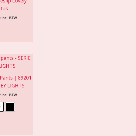
leslip Lovely
tus
5
incl. BTW
Pants | 89201
MEY LIGHTS
9
incl. BTW