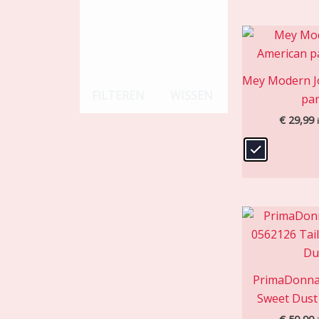
Mey Modern J
FILTEREN
WISSEN
pa
€
29,99
PrimaDonna |
Sweet Dust