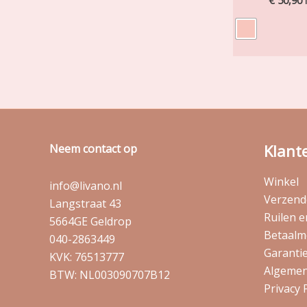
€
50,90
Klant
Neem contact op
Winkel
info@livano.nl
Verzende
Langstraat 43
Ruilen 
5664GE Geldrop
Betaalm
040-2863449
Garantie
KVK: 76513777
Algemen
BTW: NL003090707B12
Privacy 