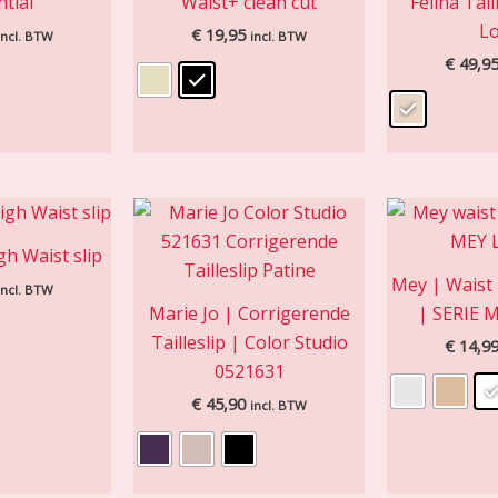
tial
Waist+ clean cut
Felina Tail
Lo
€
19,95
incl. BTW
incl. BTW
€
49,9
gh Waist slip
Mey | Waist 
incl. BTW
Marie Jo | Corrigerende
| SERIE 
Tailleslip | Color Studio
€
14,9
0521631
€
45,90
incl. BTW