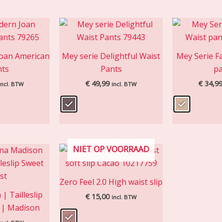
oan American
Mey serie Delightful Waist
Mey Serie F
nts
Pants
pa
€
49,99
€
34,9
incl. BTW
incl. BTW
NIET OP VOORRAAD
Zero Feel 2.0 High waist slip
 Tailleslip
€
15,00
incl. BTW
 | Madison