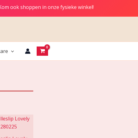
 Kom ook shoppen in onze fysieke winkel!
are