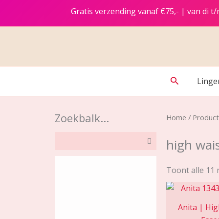
Ga
Gratis verzending vanaf €75,- | van di 
naar
de
inhoud
Zoeken
Linge
Zoekbalk...
Home
/ Product
high wai
Toont alle 11 
Anita | Hig