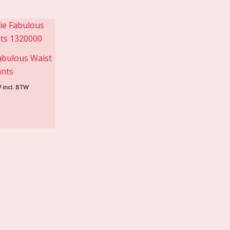
abulous Waist
nts
9
incl. BTW