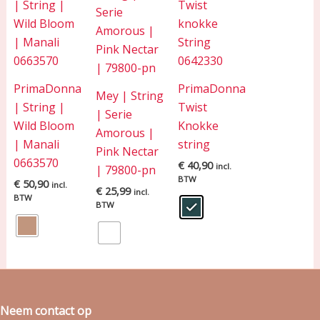
PrimaDonna
PrimaDonna
Mey | String
| String |
Twist
| Serie
Wild Bloom
Knokke
Amorous |
| Manali
string
Pink Nectar
0663570
€
40,90
incl.
| 79800-pn
BTW
€
50,90
incl.
€
25,99
incl.
BTW
BTW
Neem contact op