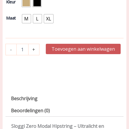
Kleur
|
Zero
Modal
Maat
M
L
XL
|
Hipstring
|
10214668
aantal
Toevoegen aan winkelwagen
-
+
Beschrijving
Beoordelingen (0)
Sloggi Zero Modal Hipstring – Ultralicht en