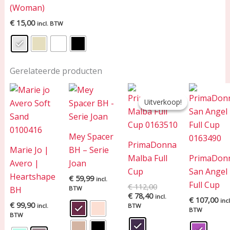
(Woman)
€
15,00
incl. BTW
Gerelateerde producten
Huidige
Oorspronkelijke
prijs
prijs
Uitverkoop!
Uitverkoop!
is:
was:
€ 78,40.
€ 112,00.
Mey Spacer
PrimaDonna
Marie Jo |
BH – Serie
Malba Full
PrimaDon
Avero |
Joan
Cup
San Angel
Heartshape
€
59,99
incl.
Full Cup
€
112,00
BH
BTW
€
78,40
incl.
€
107,00
incl
€
99,90
incl.
BTW
BTW
BTW