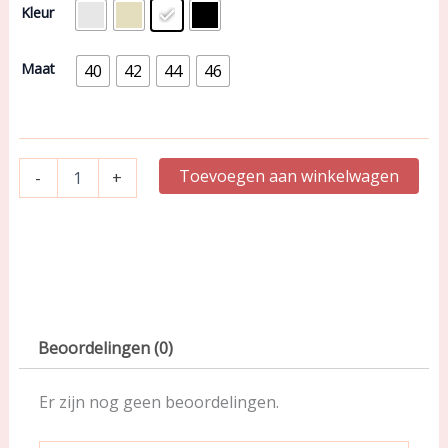
Sloggi
Kleur
Basic
midi
(Woman)
Maat
40
42
44
46
aantal
Toevoegen aan winkelwagen
-
+
Beoordelingen (0)
Er zijn nog geen beoordelingen.