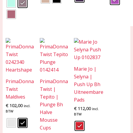
Marie Jo |
Selyna |
PrimaDonna
PrimaDonna
Push Up Bh
Twist
Twist |
Uitneembare
Maldives
Tepito |
Pads
Plunge Bh
€
102,00
incl.
€
112,00
incl.
BTW
Halve
BTW
Mousse
Cups