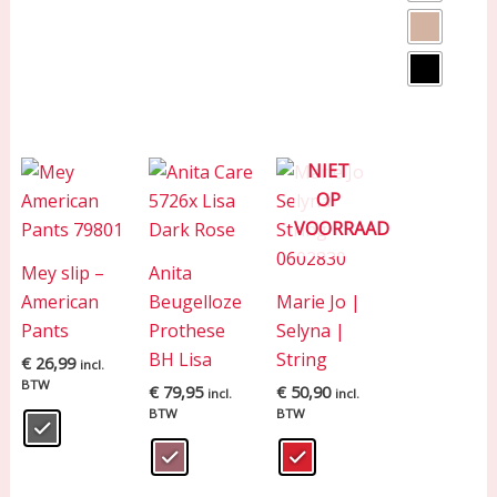
NIET
OP
VOORRAAD
Mey slip –
Anita
American
Beugelloze
Marie Jo |
Pants
Prothese
Selyna |
BH Lisa
String
€
26,99
incl.
BTW
€
79,95
€
50,90
incl.
incl.
BTW
BTW