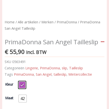
Home
/
Alle artikelen
/
Merken
/
PrimaDonna
/ PrimaDonna
San Angel Tailleslip
PrimaDonna San Angel Tailleslip
€
55,90
incl. BTW
SKU
0563491
Categorieën
Lingerie
,
PrimaDonna
,
slip
,
Tailleslip
Tags
PrimaDonna
,
San Angel
,
tailleslip
,
Wintercollectie
PrimaDonna
Kleur
San
Angel
Tailleslip
Maat
42
aantal