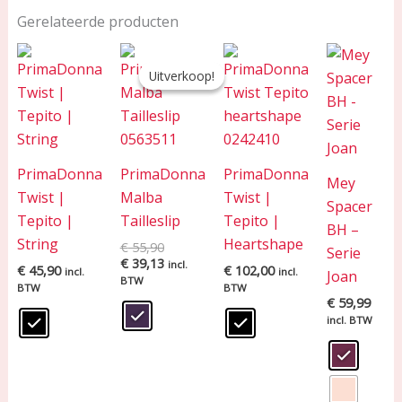
Gerelateerde producten
Oorspronkelijke
Huidige
prijs
prijs
Uitverkoop!
Uitverkoop!
was:
is:
€ 55,90.
€ 39,13.
PrimaDonna
PrimaDonna
PrimaDonna
Mey
Twist |
Malba
Twist |
Spacer
Tepito |
Tailleslip
Tepito |
BH –
String
Heartshape
€
55,90
Serie
€
39,13
incl.
€
45,90
€
102,00
incl.
incl.
Joan
BTW
BTW
BTW
€
59,99
incl. BTW