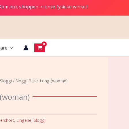
 Kom ook shoppen in onze fysieke winkel!
are
Sloggi
/ Sloggi Basic Long (woman)
g (woman)
kershort
,
Lingerie
,
Sloggi