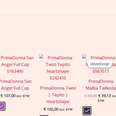
Oorspronke
Hu
prijs
pri
Uitverkoop!
Uitverkoop!
was:
is:
€ 55,90.
€ 3
PrimaDonna San
PrimaDonna
Angel Full Cup
PrimaDonna Twist
Malba Taillesli
| Tepito |
€
107,00
€
55,90
€
39,13
incl. BTW
inc
Heartshape
BTW
€
102,00
incl. BTW