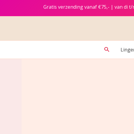
Ga
Gratis verzending vanaf €75,- | van di 
naar
de
inhoud
Zoeken
Linge