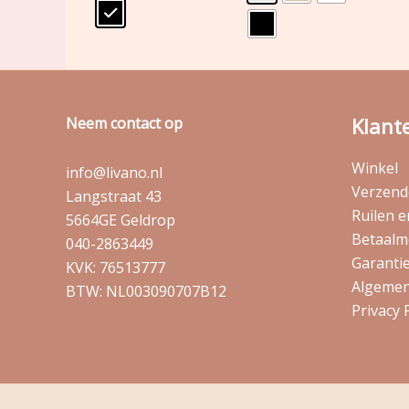
Klant
Neem contact op
Winkel
info@livano.nl
Verzende
Langstraat 43
Ruilen 
5664GE Geldrop
Betaalm
040-2863449
Garantie
KVK: 76513777
Algemen
BTW: NL003090707B12
Privacy 