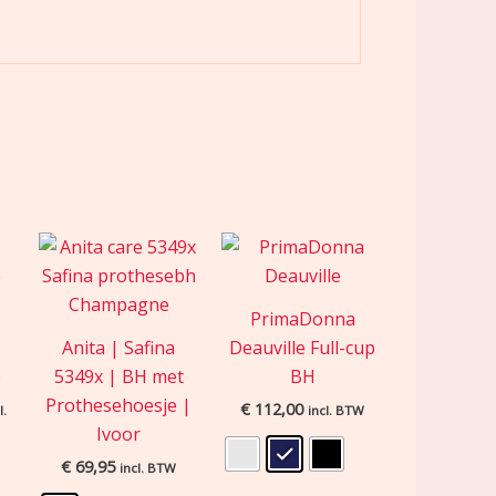
lijke
idige
js
9,13.
PrimaDonna
Anita | Safina
Deauville Full-cup
p
5349x | BH met
BH
Prothesehoesje |
€
112,00
l.
incl. BTW
Ivoor
€
69,95
incl. BTW