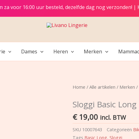
t/m za voor 16:00 uur besteld, dezelfde dag nog verzonden! |
rie
Dames
Heren
Merken
Mammac
Home
/
Alle artikelen
/
Merken
/
Sloggi Basic Lon
€
19,00
incl. BTW
SKU
10007643
Categorieën
Bi
Tags
Basic Long
,
Sloggi