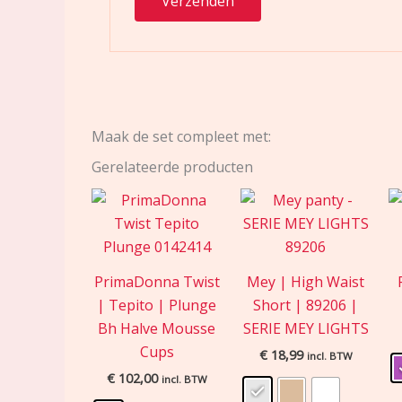
Maak de set compleet met:
Gerelateerde producten
PrimaDonna Twist
Mey | High Waist
| Tepito | Plunge
Short | 89206 |
Bh Halve Mousse
SERIE MEY LIGHTS
Cups
€
18,99
incl. BTW
€
102,00
incl. BTW