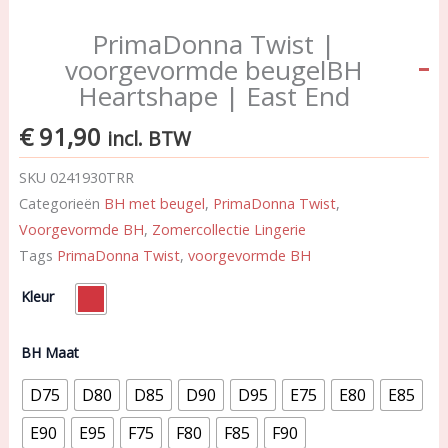
PrimaDonna Twist |
voorgevormde beugelBH
Heartshape | East End
€
91,90
incl. BTW
SKU
0241930TRR
Categorieën
BH met beugel
,
PrimaDonna Twist
,
Voorgevormde BH
,
Zomercollectie Lingerie
Tags
PrimaDonna Twist
,
voorgevormde BH
PrimaDonna
Kleur
Twist
|
voorgevormde
BH Maat
beugelBH
Heartshape
D75
D80
D85
D90
D95
E75
E80
E85
|
East
E90
E95
F75
F80
F85
F90