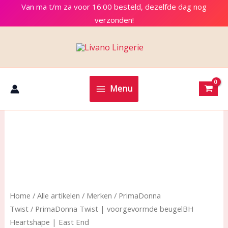
Ga
Van ma t/m za voor 16:00 besteld, dezelfde dag nog
naar
verzonden!
de
inhoud
Menu
Home
/
Alle artikelen
/
Merken
/
PrimaDonna
Twist
/ PrimaDonna Twist | voorgevormde beugelBH
Heartshape | East End