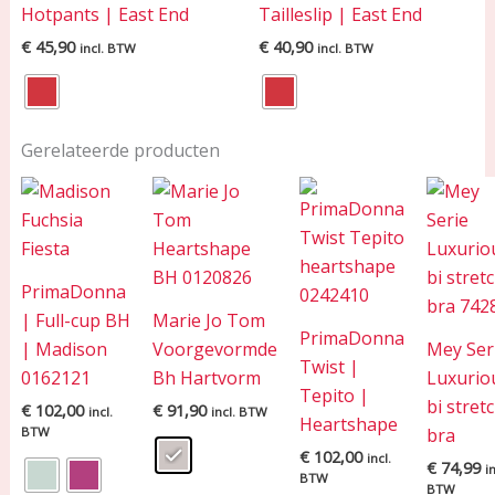
Hotpants | East End
Tailleslip | East End
€
45,90
€
40,90
incl. BTW
incl. BTW
Gerelateerde producten
PrimaDonna
| Full-cup BH
Marie Jo Tom
PrimaDonna
| Madison
Voorgevormde
Mey Ser
Twist |
0162121
Bh Hartvorm
Luxurio
Tepito |
bi stret
€
102,00
€
91,90
incl.
incl. BTW
Heartshape
BTW
bra
€
102,00
incl.
€
74,99
in
BTW
BTW