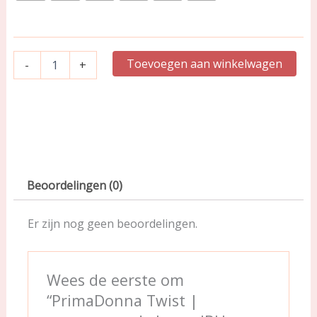
End
aantal
Toevoegen aan winkelwagen
-
+
Beoordelingen (0)
Er zijn nog geen beoordelingen.
Wees de eerste om
“PrimaDonna Twist |