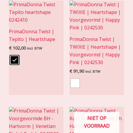
PrimaDonna Twist |
Tepito | Heartshape
PrimaDonna Twist |
TWIXIE | Heartshape |
€
102,00
incl. BTW
Voorgevormd | Happy
Pink | 0242530
€
91,90
incl. BTW
NIET OP
VOORRAAD