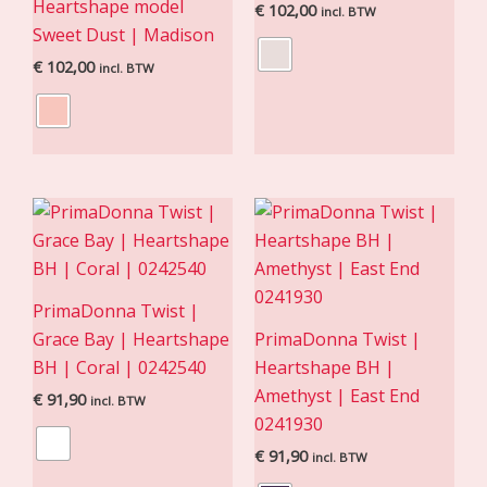
Heartshape model
€
102,00
incl. BTW
Sweet Dust | Madison
€
102,00
incl. BTW
PrimaDonna Twist |
Grace Bay | Heartshape
PrimaDonna Twist |
BH | Coral | 0242540
Heartshape BH |
Amethyst | East End
€
91,90
incl. BTW
0241930
€
91,90
incl. BTW