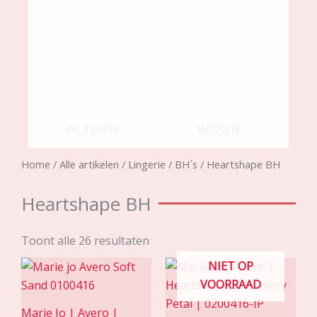
FILTEREN
WISSEN
Home
/
Alle artikelen
/
Lingerie
/
BH´s
/ Heartshape BH
Heartshape BH
Toont alle 26 resultaten
NIET OP
VOORRAAD
Marie Jo | Avero |