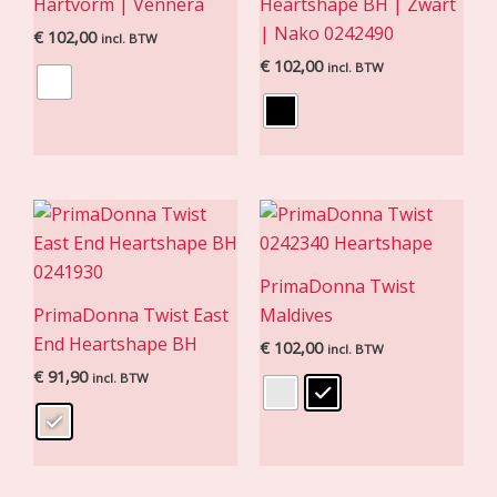
Hartvorm | Vennera
Heartshape BH | Zwart
| Nako 0242490
€
102,00
incl. BTW
€
102,00
incl. BTW
PrimaDonna Twist
PrimaDonna Twist East
Maldives
End Heartshape BH
€
102,00
incl. BTW
€
91,90
incl. BTW