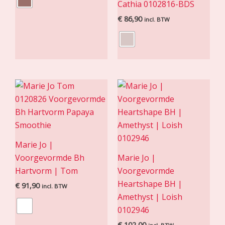
Cathia 0102816-BDS
€
86,90
incl. BTW
Marie Jo |
Voorgevormde Bh
Marie Jo |
Hartvorm | Tom
Voorgevormde
Heartshape BH |
€
91,90
incl. BTW
Amethyst | Loish
0102946
€
102,00