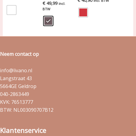
€
40,90
incl. BTW
€
49,99
incl.
BTW
Neem contact op
info@livano.nl
Langstraat 43
5664GE Geldrop
040-2863449
KVK: 76513777
BTW: NL003090707B12
Klantenservice