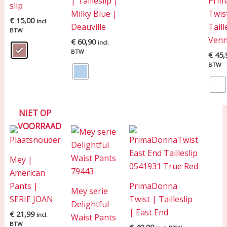
| Tailleslip |
Pri
slip
Milky Blue |
Twis
€
15,00
incl.
Deauville
Taill
BTW
Venn
€
60,90
incl.
BTW
€
45,
BTW
NIET OP
VOORRAAD
Mey |
American
Pants |
PrimaDonna
Mey serie
SERIE JOAN
Twist | Tailleslip
Delightful
| East End
€
21,99
incl.
Waist Pants
BTW