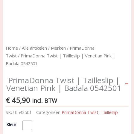
Home
/
Alle artikelen
/
Merken
/
PrimaDonna
Twist
/ PrimaDonna Twist | Tailleslip | Venetian Pink |
Badala 0542501
PrimaDonna Twist | Tailleslip |
Venetian Pink | Badala 0542501
€
45,90
incl. BTW
SKU
0542501
Categorieën
PrimaDonna Twist
,
Tailleslip
PrimaDonna
Kleur
Twist