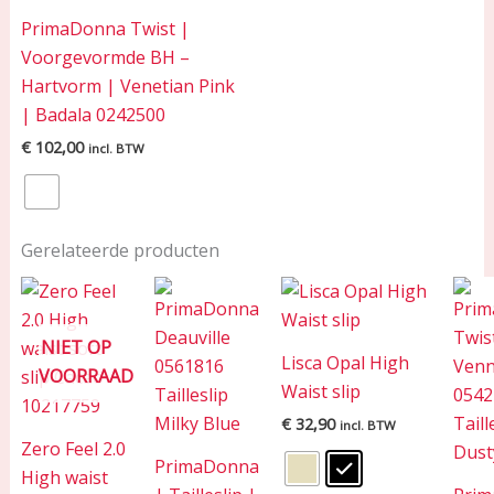
PrimaDonna Twist |
Voorgevormde BH –
Hartvorm | Venetian Pink
| Badala 0242500
€
102,00
incl. BTW
Gerelateerde producten
NIET OP
Lisca Opal High
VOORRAAD
Waist slip
€
32,90
incl. BTW
Zero Feel 2.0
PrimaDonna
High waist