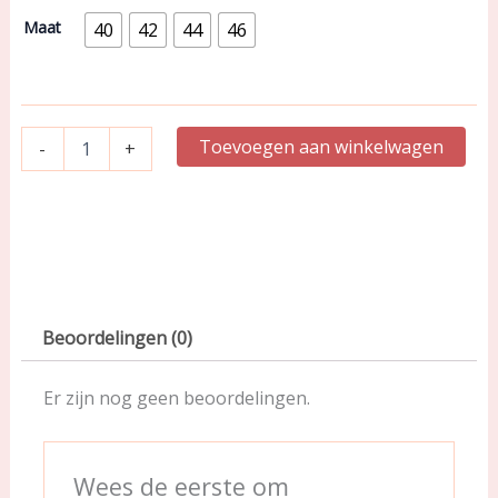
|
Tailleslip
Maat
40
42
44
46
|
Venetian
Pink
|
Badala
Toevoegen aan winkelwagen
-
+
0542501
aantal
Beoordelingen (0)
Er zijn nog geen beoordelingen.
Wees de eerste om