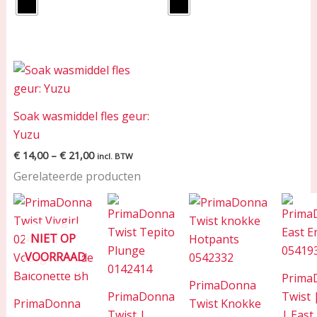
Price
range:
€ 14,00
through
Soak wasmiddel fles geur:
€ 21,00
Yuzu
€
14,00
–
€
21,00
incl. BTW
Gerelateerde producten
NIET OP
VOORRAAD
Prima
PrimaDonna
PrimaDonna
Twist |
PrimaDonna
Twist Knokke
Twist |
| East