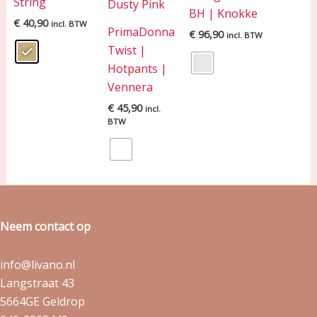
String
BH | Knokke
€
40,90
incl. BTW
PrimaDonna
€
96,90
incl. BTW
Twist |
Hotpants |
Vennera
€
45,90
incl.
BTW
Neem contact op
info@livano.nl
Langstraat 43
5664GE Geldrop