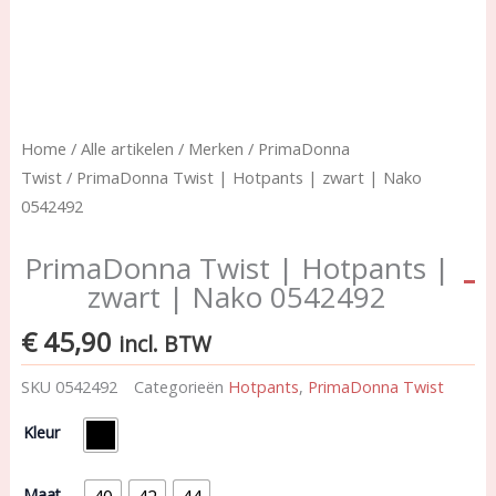
Home
/
Alle artikelen
/
Merken
/
PrimaDonna
Twist
/ PrimaDonna Twist | Hotpants | zwart | Nako
0542492
PrimaDonna Twist | Hotpants |
zwart | Nako 0542492
€
45,90
incl. BTW
SKU
0542492
Categorieën
Hotpants
,
PrimaDonna Twist
PrimaDonna
Kleur
Twist
|
Hotpants
Maat