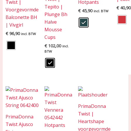
Twist |
Hotpants
Tepito |
€
40,90
Voorgevormde
€
45,90
incl. BTW
Plunge Bh
Balconette BH
Halve
| Vivgirl
Mousse
€
96,90
incl. BTW
Cups
€
102,00
incl.
BTW
PrimaDonna
Twist |
PrimaDonna
Heartshape
Twist Ajusco
voorgevormde