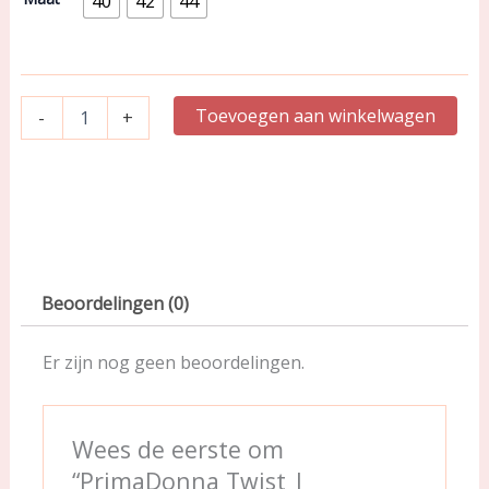
40
42
44
|
zwart
|
Nako
0542492
Toevoegen aan winkelwagen
-
+
aantal
Beoordelingen (0)
Er zijn nog geen beoordelingen.
Wees de eerste om
“PrimaDonna Twist |