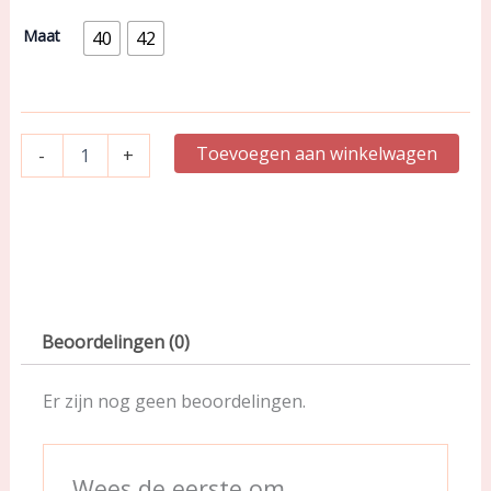
Tailleslip
|
Maat
40
42
Deep
Forest
|
Madison
0562126
Toevoegen aan winkelwagen
-
+
aantal
Beoordelingen (0)
Er zijn nog geen beoordelingen.
Wees de eerste om