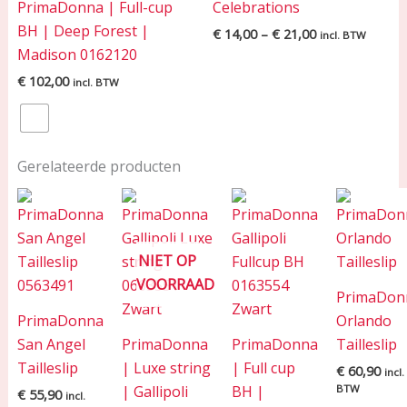
PrimaDonna | Full-cup
Celebrations
BH | Deep Forest |
€
14,00
–
€
21,00
incl. BTW
Madison 0162120
€
102,00
incl. BTW
Gerelateerde producten
NIET OP
VOORRAAD
PrimaDon
PrimaDonna
Orlando
San Angel
PrimaDonna
PrimaDonna
Tailleslip
Tailleslip
| Luxe string
| Full cup
€
60,90
incl.
| Gallipoli
BH |
BTW
€
55,90
incl.