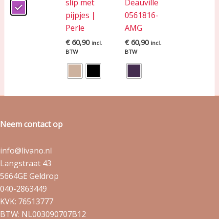
slip met
Deauville
pijpjes |
0561816-
Perle
AMG
€
60,90
€
60,90
incl.
incl.
BTW
BTW
Neem contact op
info@livano.nl
Langstraat 43
5664GE Geldrop
040-2863449
KVK: 76513777
BTW: NL003090707B12