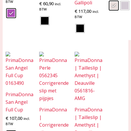
BTW
Gallipoli
€
60,90
incl.
BTW
€
117,00
incl.
BTW
PrimaDonna
San Angel
Full Cup
PrimaDonna
PrimaDonna
|
| Tailleslip |
€
107,00
incl.
BTW
Corrigerende
Amethyst |