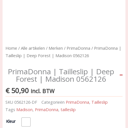
Home
/
Alle artikelen
/
Merken
/
PrimaDonna
/ PrimaDonna |
Tailleslip | Deep Forest | Madison 0562126
PrimaDonna | Tailleslip | Deep
Forest | Madison 0562126
€
50,90
incl. BTW
SKU
0562126-DF
Categorieën
PrimaDonna
,
Tailleslip
Tags
Madison
,
PrimaDonna
,
tailleslip
PrimaDonna
Kleur
|