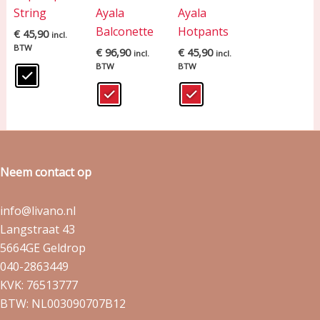
String
Ayala
Ayala
Balconette
Hotpants
€
45,90
incl.
BTW
€
96,90
€
45,90
incl.
incl.
BTW
BTW
Neem contact op
info@livano.nl
Langstraat 43
5664GE Geldrop
040-2863449
KVK: 76513777
BTW: NL003090707B12