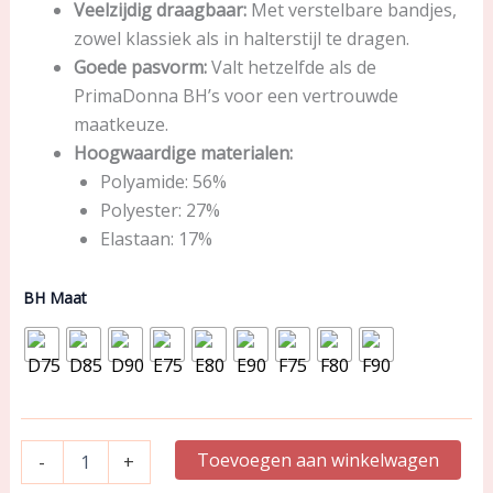
Veelzijdig draagbaar:
Met verstelbare bandjes,
zowel klassiek als in halterstijl te dragen.
Goede pasvorm:
Valt hetzelfde als de
PrimaDonna BH’s voor een vertrouwde
maatkeuze.
Hoogwaardige materialen:
Polyamide: 56%
Polyester: 27%
Elastaan: 17%
PrimaDonna
BH Maat
Swim
|
Voorgevormde
balconette
Bikini
|
Latakia
Toevoegen aan winkelwagen
-
+
aantal