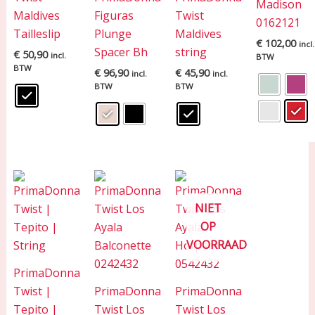
Madison
Maldives
Figuras
Twist
0162121
Tailleslip
Plunge
Maldives
€
102,00
incl.
Spacer Bh
string
€
50,90
incl.
BTW
BTW
€
96,90
€
45,90
incl.
incl.
BTW
BTW
NIET
OP
VOORRAAD
PrimaDonna
Twist |
PrimaDonna
PrimaDonna
Tepito |
Twist Los
Twist Los