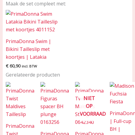
Maak de set compleet met:
PrimaDonna Swim |
Bikini Tailleslip met
koortjes | Latakia
€
60,90
incl. BTW
Gerelateerde producten
NIET
OP
PrimaDon
VOORRAAD
| Full-cup
PrimaDonna
BH |
Twist
PrimaDonna
PrimaDonna