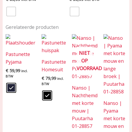
Gerelateerde producten
NIET
Pastunette
OP
Pyjama
Pastunette
VOORRAAD
Homesuit
€
59,99
incl.
BTW
€
79,99
incl.
BTW
Nanso |
Nachthemd
met korte
Nanso |
mouw |
Pyama
Puutarha
met korte
01-28857
mouw en