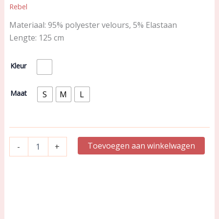
Rebel
Materiaal: 95% polyester velours, 5% Elastaan
Lengte: 125 cm
Pastunette
Kleur
Premium
|
Kimono
Maat
S
M
L
|
Dark
Purple
|
171252-
Toevoegen aan winkelwagen
-
+
230-
1
aantal