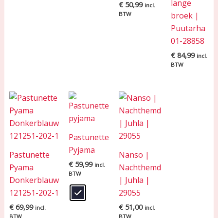
lange
€
50,99
incl.
BTW
broek |
Puutarha
01-28858
€
84,99
incl.
BTW
Pastunette
Pyjama
Pastunette
Nanso |
€
59,99
incl.
Pyama
Nachthemd
BTW
Donkerblauw
| Juhla |
121251-202-1
29055
€
69,99
€
51,00
incl.
incl.
BTW
BTW