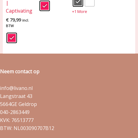
|
Captivating
+1 More
€
79,99
incl.
BTW
Neem contact op
info@livano.nl
Langstraat 43
5664GE Geldrop
040-2863449
KVK: 76513777
BTW: NL003090707B12