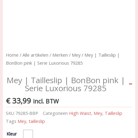
Home
/
Alle artikelen
/
Merken
/
Mey
/ Mey | Tailleslip |
BonBon pink | Serie Luxorious 79285
Mey | Tailleslip | BonBon pink |
Serie Luxorious 79285
€
33,99
incl. BTW
SKU
79285-BBP
Categorieën
High Waist
,
Mey
,
Tailleslip
Tags
Mey
,
tailleslip
Mey
Kleur
|