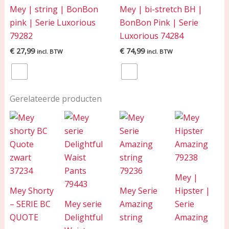
Mey | string | BonBon
Mey | bi-stretch BH |
pink | Serie Luxorious
BonBon Pink | Serie
79282
Luxorious 74284
€
27,99
€
74,99
incl. BTW
incl. BTW
Gerelateerde producten
Mey |
Mey Shorty
Mey Serie
Hipster |
– SERIE BC
Mey serie
Amazing
Serie
QUOTE
Delightful
string
Amazing