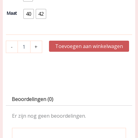
Tailleslip
|
Maat
40
42
BonBon
pink
|
Serie
Luxorious
Toevoegen aan winkelwagen
-
+
79285
aantal
Beoordelingen (0)
Er zijn nog geen beoordelingen.