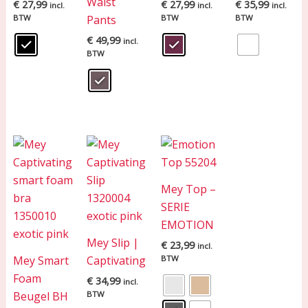
Waist
€
27,99
€
27,99
€
35,99
incl.
incl.
incl.
BTW
Pants
BTW
BTW
€
49,99
incl.
BTW
Mey Top –
SERIE
EMOTION
Mey Slip |
€
23,99
incl.
Mey Smart
Captivating
BTW
Foam
€
34,99
incl.
Beugel BH
BTW