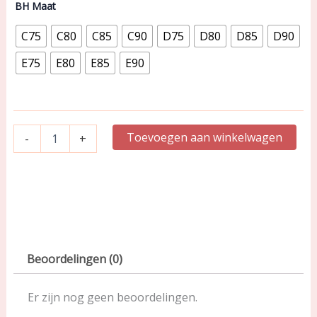
Full
BH Maat
cup
BH
C75
C80
C85
C90
D75
D80
D85
D90
aantal
E75
E80
E85
E90
Toevoegen aan winkelwagen
-
+
Beoordelingen (0)
Er zijn nog geen beoordelingen.