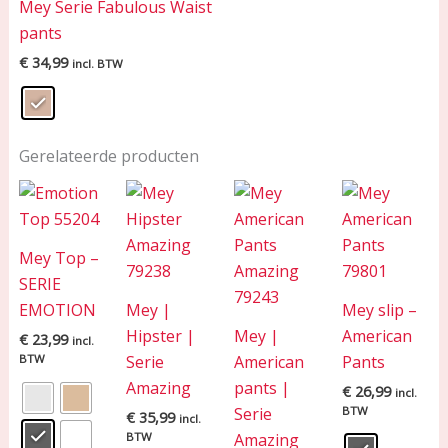
Mey Serie Fabulous Waist
pants
€
34,99
incl. BTW
Gerelateerde producten
Mey Top –
SERIE
EMOTION
Mey |
Mey slip –
Hipster |
Mey |
American
€
23,99
incl.
BTW
Serie
American
Pants
Amazing
pants |
€
26,99
incl.
Serie
BTW
€
35,99
incl.
BTW
Amazing