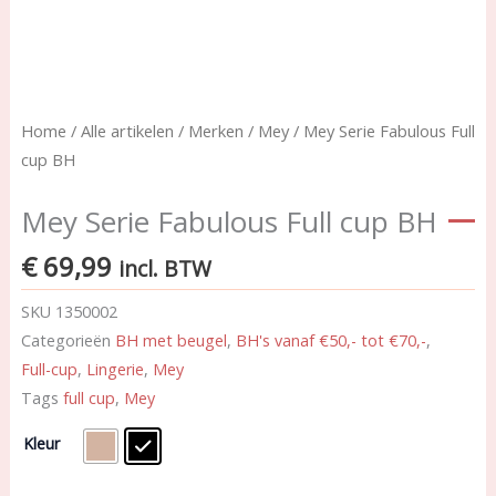
Home
/
Alle artikelen
/
Merken
/
Mey
/ Mey Serie Fabulous Full
cup BH
Mey Serie Fabulous Full cup BH
€
69,99
incl. BTW
SKU
1350002
Categorieën
BH met beugel
,
BH's vanaf €50,- tot €70,-
,
Full-cup
,
Lingerie
,
Mey
Tags
full cup
,
Mey
Mey
Kleur
Serie
Fabulous