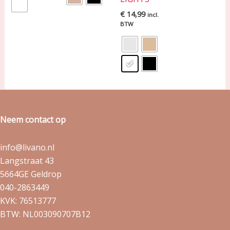
€
14,99
incl.
BTW
Neem contact op
info@livano.nl
Langstraat 43
5664GE Geldrop
040-2863449
KVK: 76513777
BTW: NL003090707B12