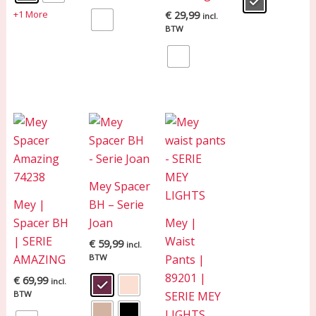
+1 More
€
29,99
incl.
BTW
Mey Spacer
Mey |
BH – Serie
Spacer BH
Joan
Mey |
| SERIE
Waist
€
59,99
incl.
AMAZING
BTW
Pants |
89201 |
€
69,99
incl.
BTW
SERIE MEY
LIGHTS