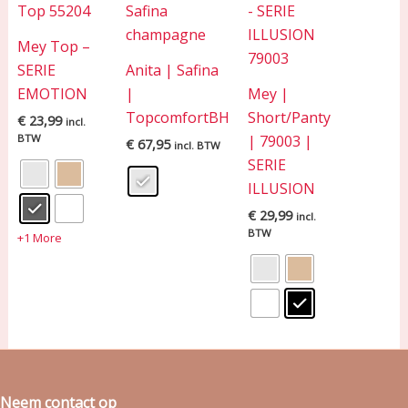
Mey Top –
SERIE
Anita | Safina
EMOTION
|
Mey |
TopcomfortBH
Short/Panty
€
23,99
incl.
BTW
| 79003 |
€
67,95
incl. BTW
SERIE
ILLUSION
€
29,99
incl.
BTW
+1 More
Neem contact op