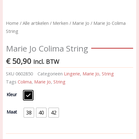
Home
/
Alle artikelen
/
Merken
/
Marie Jo
/ Marie Jo Colima
String
Marie Jo Colima String
€
50,90
incl. BTW
SKU
0602850
Categorieën
Lingerie
,
Marie Jo
,
String
Tags
Colima
,
Marie Jo
,
String
Marie
Kleur
Jo
Colima
String
Maat
38
40
42
aantal