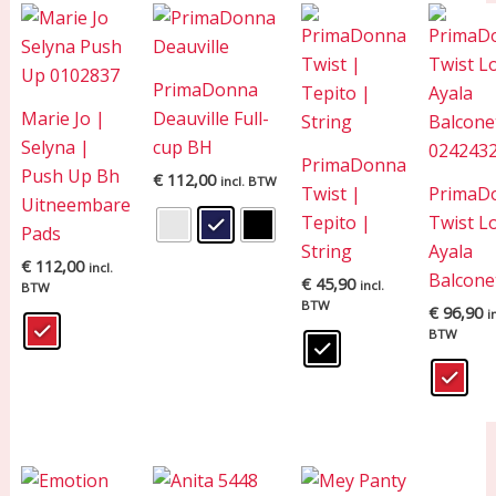
PrimaDonna
Marie Jo |
Deauville Full-
Selyna |
cup BH
PrimaDonna
Push Up Bh
€
112,00
incl. BTW
Twist |
PrimaD
Uitneembare
Tepito |
Twist L
Pads
String
Ayala
€
112,00
incl.
Balcone
€
45,90
incl.
BTW
BTW
€
96,90
i
BTW