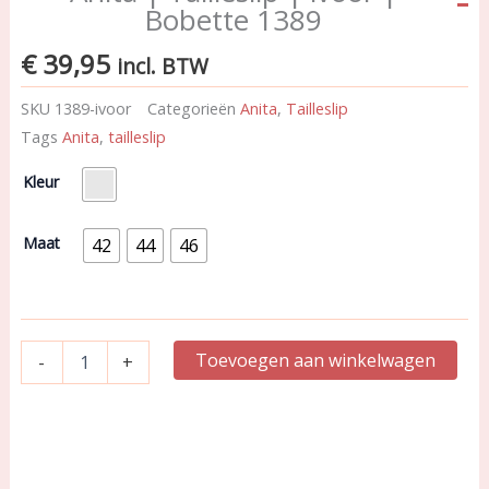
Bobette 1389
€
39,95
incl. BTW
SKU
1389-ivoor
Categorieën
Anita
,
Tailleslip
Tags
Anita
,
tailleslip
Anita
Kleur
|
Tailleslip
|
Maat
42
44
46
ivoor
|
Bobette
1389
aantal
Toevoegen aan winkelwagen
-
+