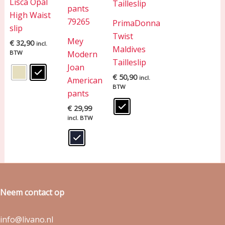
Lisca Opal
High Waist
PrimaDonna
slip
Twist
Mey
€
32,90
incl.
Maldives
BTW
Modern
Tailleslip
Joan
€
50,90
incl.
American
BTW
pants
€
29,99
incl. BTW
Neem contact op
info@livano.nl