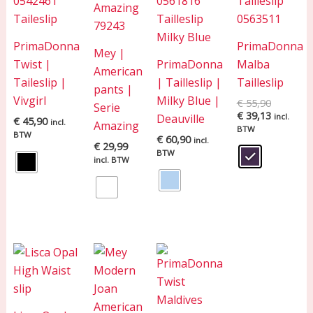
PrimaDonna
PrimaDonna
Mey |
Twist |
PrimaDonna
Malba
American
Taileslip |
| Tailleslip |
Tailleslip
pants |
Vivgirl
Milky Blue |
€
55,90
Serie
€
39,13
Deauville
incl.
€
45,90
incl.
Amazing
BTW
BTW
€
60,90
incl.
€
29,99
BTW
incl. BTW