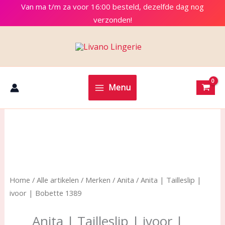
Ga
Van ma t/m za voor 16:00 besteld, dezelfde dag nog
naar
verzonden!
de
inhoud
Menu
Home
/
Alle artikelen
/
Merken
/
Anita
/ Anita | Tailleslip |
ivoor | Bobette 1389
Anita | Tailleslip | ivoor |