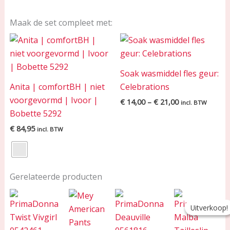
Maak de set compleet met:
Price
range:
€ 14,00
through
Soak wasmiddel fles geur:
€ 21,00
Anita | comfortBH | niet
Celebrations
voorgevormd | Ivoor |
€
14,00
–
€
21,00
incl. BTW
Bobette 5292
€
84,95
incl. BTW
Gerelateerde producten
Oorspron
Huidige
prijs
prijs
Uitverkoop!
Uitverkoop!
was:
is:
€ 55,90.
€ 39,13.