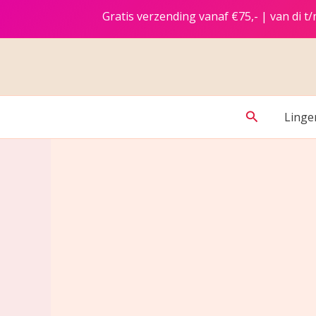
Ga
Gratis verzending vanaf €75,- | van di 
naar
de
inhoud
Zoeken
Linge