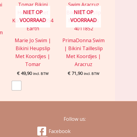
NIET OP
NIET OP
VOORRAAD
VOORRAAD
im
|
Marie Jo Swim |
PrimaDonna Swim
Bikini Heupslip
| Bikini Tailleslip
Met Koordjes |
Met Koordjes |
Tomar
Aracruz
€
49,90
€
71,90
incl. BTW
incl. BTW
Follow us:
Facebook