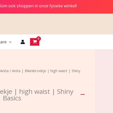
 Kom ook shoppen in onze fysieke winkel!
are
Anita
/ Anita | Bikinibroekje | high waist | Shiny
oekje | high waist | Shiny
Basics