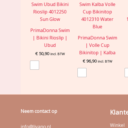
PrimaDonna Swim
| Bikini Rioslip |
PrimaDonna Swim
Ubud
| Volle Cup
Bikinitop | Kalba
€
50,90
incl. BTW
€
96,90
incl. BTW
Klant
Neem contact op
Winkel
info@livano.nl