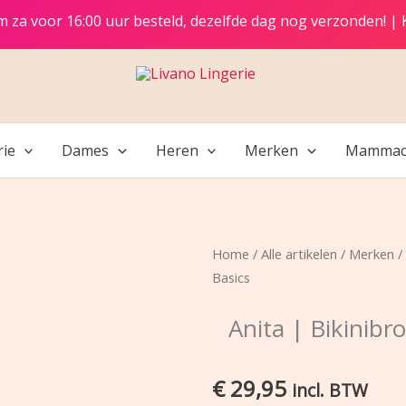
t/m za voor 16:00 uur besteld, dezelfde dag nog verzonden! |
rie
Dames
Heren
Merken
Mammac
Home
/
Alle artikelen
/
Merken
/
Basics
Anita | Bikinibr
€
29,95
incl. BTW