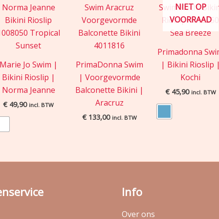
NIET OP
VOORRAAD
Primadonna Sw
Marie Jo Swim |
PrimaDonna Swim
| Bikini Rioslip 
Bikini Rioslip |
| Voorgevormde
Kochi
Norma Jeanne
Balconette Bikini |
€
45,90
incl. BTW
Aracruz
€
49,90
incl. BTW
€
133,00
incl. BTW
enservice
Info
Over ons