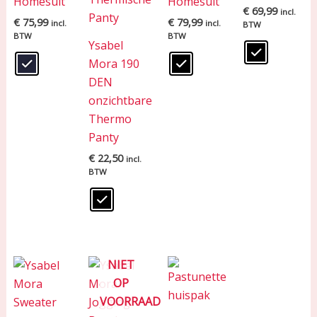
Homesuit
Homesuit
€
69,99
incl.
€
75,99
€
79,99
incl.
incl.
BTW
BTW
BTW
Ysabel
Mora 190
DEN
onzichtbare
Thermo
Panty
€
22,50
incl.
BTW
NIET
OP
VOORRAAD