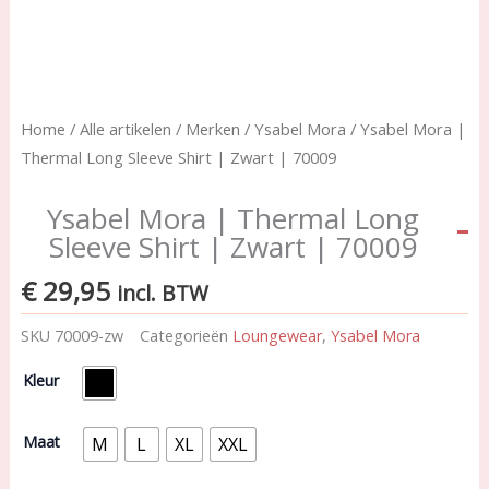
Home
/
Alle artikelen
/
Merken
/
Ysabel Mora
/ Ysabel Mora |
Thermal Long Sleeve Shirt | Zwart | 70009
Ysabel Mora | Thermal Long
Sleeve Shirt | Zwart | 70009
€
29,95
incl. BTW
SKU
70009-zw
Categorieën
Loungewear
,
Ysabel Mora
Ysabel
Kleur
Mora
|
Thermal
Maat
M
L
XL
XXL
Long
Sleeve