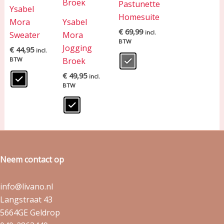
Pastunette
Ysabel
Homesuite
Mora
Ysabel
€
69,99
incl.
Sweater
Mora
BTW
Jogging
€
44,95
incl.
BTW
Broek
€
49,95
incl.
BTW
Neem contact op
info@livano.nl
Langstraat 43
5664GE Geldrop