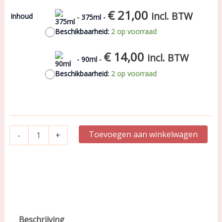
€
21,00
Soak
incl. BTW
Inhoud
-
375ml
-
wasmiddel
Beschikbaarheid:
2 op voorraad
fles
geur:
Wild
€
14,00
incl. BTW
-
90ml
-
Mint
aantal
Beschikbaarheid:
2 op voorraad
Toevoegen aan winkelwagen
-
+
Beschrijving