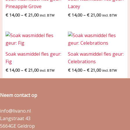
Pineapple Grove
Lacey
€
14,00
–
€
21,00
€
14,00
–
€
21,00
incl. BTW
incl. BTW
Price
Price
range:
range:
€ 14,00
€ 14,00
through
through
Soak wasmiddel fles geur:
Soak wasmiddel fles geur:
€ 21,00
€ 21,00
Fig
Celebrations
€
14,00
–
€
21,00
€
14,00
–
€
21,00
incl. BTW
incl. BTW
Neem contact op
info@livano.nl
Langstraat 43
5664GE Geldrop