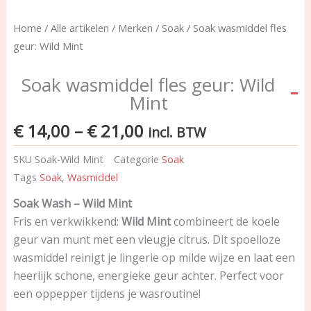
Home
/
Alle artikelen
/
Merken
/
Soak
/ Soak wasmiddel fles
geur: Wild Mint
Soak wasmiddel fles geur: Wild
Mint
Price
€
14,00
–
€
21,00
incl. BTW
range:
SKU
Soak-Wild Mint
Categorie
Soak
€ 14,00
Tags
Soak
,
Wasmiddel
through
€ 21,00
Soak Wash – Wild Mint
Fris en verkwikkend:
Wild Mint
combineert de koele
geur van munt met een vleugje citrus. Dit spoelloze
wasmiddel reinigt je lingerie op milde wijze en laat een
heerlijk schone, energieke geur achter. Perfect voor
een oppepper tijdens je wasroutine!