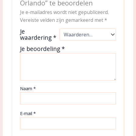
Orlando” te beoordelen
Je e-mailadres wordt niet gepubliceerd.
Vereiste velden zijn gemarkeerd met
*
Je
waardering
*
Je beoordeling
*
Naam
*
E-mail
*