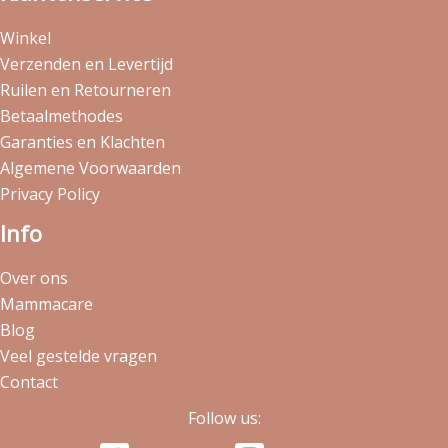
Winkel
Verzenden en Levertijd
Ruilen en Retourneren
Betaalmethodes
Garanties en Klachten
Algemene Voorwaarden
Privacy Policy
Info
Over ons
Mammacare
Blog
Veel gestelde vragen
Contact
Follow us: