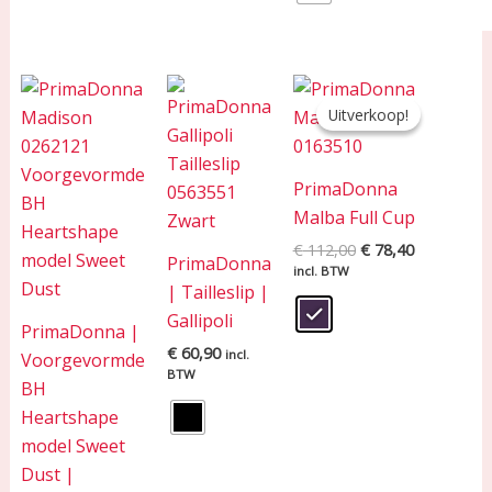
Oorspronkelijke
Huidige
prijs
prijs
Uitverkoop!
Uitverkoop!
was:
is:
€ 112,00.
€ 78,40.
PrimaDonna
Malba Full Cup
€
112,00
€
78,40
PrimaDonna
incl. BTW
| Tailleslip |
Gallipoli
PrimaDonna |
€
60,90
incl.
Voorgevormde
BTW
BH
Heartshape
model Sweet
Dust |