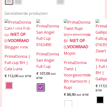
Gerelateerde producten
NIET OP
VOORRAAD
NIET OP
VOORRAAD
PrimaDonna
PrimaDonna |
San Angel
Prima
Full-cup BH |
PrimaDonna
Full Cup
| Full
Cala Luna
Twist |
BH |
€
107,00
incl.
Voorgevormde
€
112,00
incl. BTW
BTW
Gallipo
Bh Hartvorm |
€
117,
Rupi
BTW
€
86,90
incl. BTW