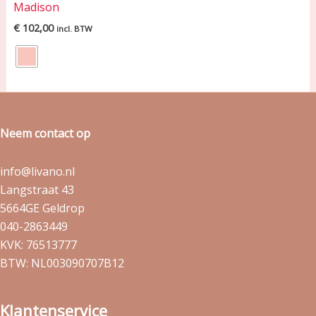
Madison
€
102,00
incl. BTW
Neem contact op
info@livano.nl
Langstraat 43
5664GE Geldrop
040-2863449
KVK: 76513777
BTW: NL003090707B12
Klantenservice