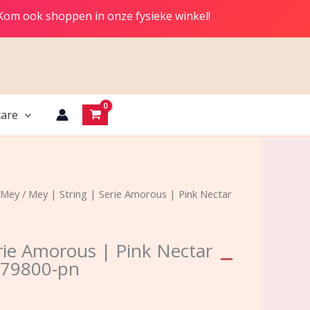
 Kom ook shoppen in onze fysieke winkel!
are
Mey
/ Mey | String | Serie Amorous | Pink Nectar
rie Amorous | Pink Nectar
 79800-pn