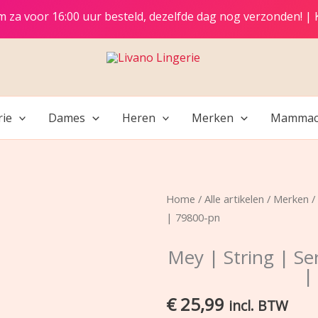
t/m za voor 16:00 uur besteld, dezelfde dag nog verzonden! |
rie
Dames
Heren
Merken
Mammac
Home
/
Alle artikelen
/
Merken
/
| 79800-pn
Mey | String | Se
|
€
25,99
incl. BTW