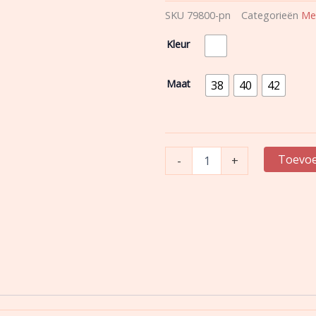
SKU
79800-pn
Categorieën
Me
Mey
Kleur
|
String
|
Maat
38
40
42
Serie
Amorous
|
Pink
Nectar
Toevoe
-
+
|
79800-
pn
aantal