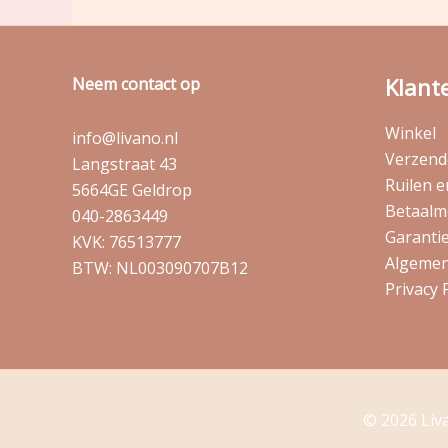
Klant
Neem contact op
Winkel
info@livano.nl
Verzende
Langstraat 43
Ruilen 
5664GE Geldrop
Betaalm
040-2863449
Garantie
KVK: 76513777
Algemen
BTW: NL003090707B12
Privacy 
© 2026 Liv