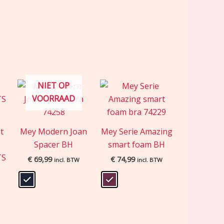
NIET OP
VOORRAAD
t
Mey Modern Joan
Mey Serie Amazing
|
Spacer BH
smart foam BH
TS
€
69,99
€
74,99
incl. BTW
incl. BTW