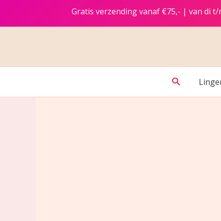
Ga
Gratis verzending vanaf €75,- | van di 
naar
de
inhoud
Zoeken
Linge