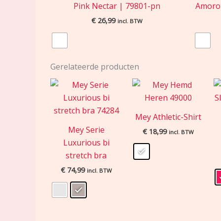
Pink Nectar | 79801-pn
Amorou
€
26,99
incl. BTW
Gerelateerde producten
Mey Athletic-Shirt
Mey Serie
€
18,99
incl. BTW
Luxurious bi
stretch bra
€
74,99
incl. BTW