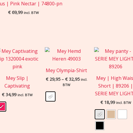
s | Pink Nectar | 74800-pn
€
69,99
incl. BTW
Price
range:
€ 29,95
through
Mey Olympia-Shirt
€ 32,95
Mey Slip |
Mey | High Wais
€
29,95
–
€
32,95
incl.
Captivating
BTW
Short | 89206 
SERIE MEY LIGH
€
34,99
incl. BTW
€
18,99
incl. BTW