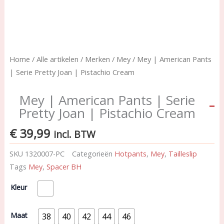
Home
/
Alle artikelen
/
Merken
/
Mey
/ Mey | American Pants
| Serie Pretty Joan | Pistachio Cream
Mey | American Pants | Serie
Pretty Joan | Pistachio Cream
€
39,99
incl. BTW
SKU
1320007-PC
Categorieën
Hotpants
,
Mey
,
Tailleslip
Tags
Mey
,
Spacer BH
Mey
Kleur
|
American
Pants
Maat
38
40
42
44
46
|