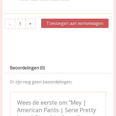
Serie
Pretty
Joan
|
Toevoegen aan winkelwagen
-
+
Pistachio
Cream
aantal
Beoordelingen (0)
Er zijn nog geen beoordelingen.
Wees de eerste om “Mey |
American Pants | Serie Pretty