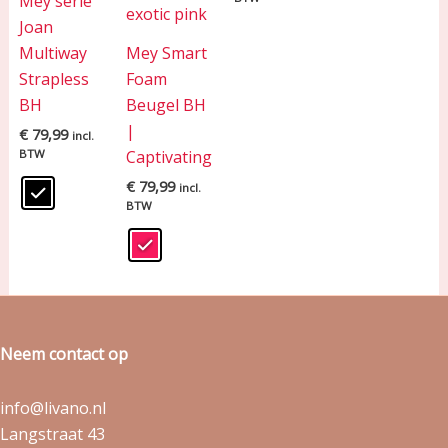
Mey serie
Joan
Multiway
Mey Smart
Strapless
Foam
BH
Beugel BH
|
€
79,99
incl.
BTW
Captivating
€
79,99
incl.
BTW
Neem contact op
info@livano.nl
Langstraat 43