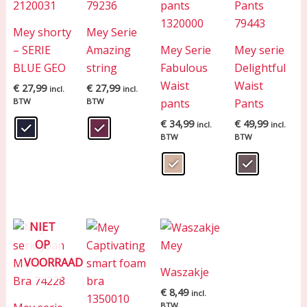
Mey shorty
Mey Serie
– SERIE
Amazing
Mey Serie
Mey serie
BLUE GEO
string
Fabulous
Delightful
Waist
Waist
€
27,99
€
27,99
incl.
incl.
BTW
BTW
pants
Pants
€
34,99
€
49,99
incl.
incl.
BTW
BTW
NIET
OP
VOORRAAD
Waszakje
€
8,49
incl.
BTW