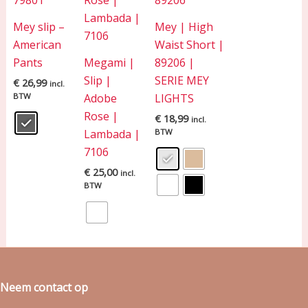
Mey slip –
Mey | High
American
Waist Short |
Pants
Megami |
89206 |
Slip |
SERIE MEY
€
26,99
incl.
BTW
Adobe
LIGHTS
Rose |
€
18,99
incl.
Lambada |
BTW
7106
€
25,00
incl.
BTW
Neem contact op