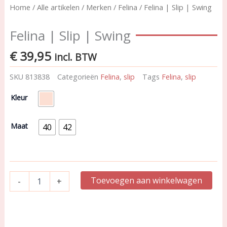
Home
/
Alle artikelen
/
Merken
/
Felina
/ Felina | Slip | Swing
Felina | Slip | Swing
€
39,95
incl. BTW
SKU
813838
Categorieën
Felina
,
slip
Tags
Felina
,
slip
Felina
Kleur
|
Slip
|
Maat
40
42
Swing
aantal
Toevoegen aan winkelwagen
-
+