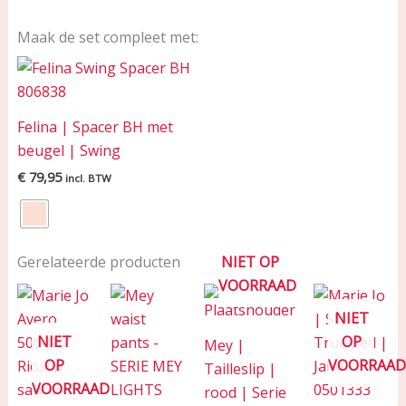
Maak de set compleet met:
Felina | Spacer BH met
beugel | Swing
€
79,95
incl. BTW
Gerelateerde producten
NIET OP
VOORRAAD
NIET
NIET
OP
Mey |
OP
VOORRAA
Tailleslip |
VOORRAAD
rood | Serie