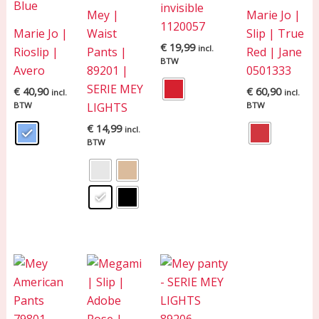
invisible
Mey |
Marie Jo |
1120057
Marie Jo |
Waist
Slip | True
€
19,99
incl.
Rioslip |
Pants |
Red | Jane
BTW
Avero
89201 |
0501333
SERIE MEY
€
40,90
€
60,90
incl.
incl.
BTW
LIGHTS
BTW
€
14,99
incl.
BTW