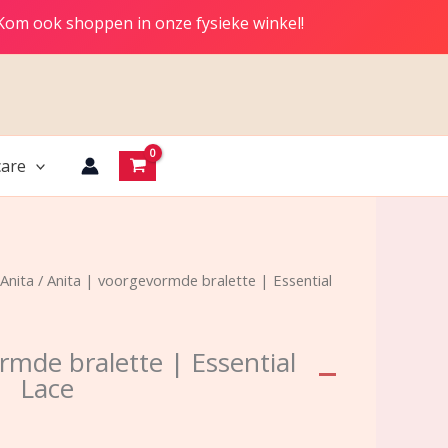
 Kom ook shoppen in onze fysieke winkel!
are
Anita
/ Anita | voorgevormde bralette | Essential
rmde bralette | Essential
Lace