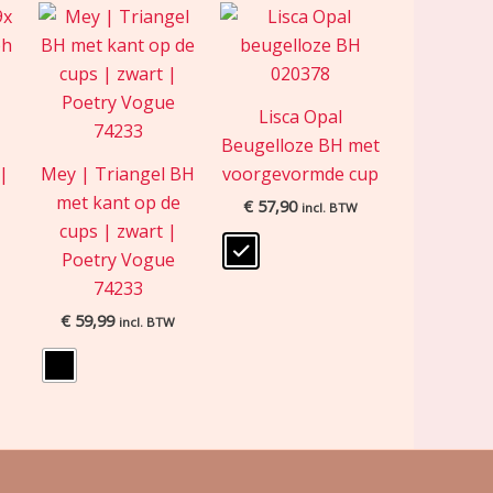
Lisca Opal
t
Beugelloze BH met
|
Mey | Triangel BH
voorgevormde cup
met kant op de
€
57,90
incl. BTW
cups | zwart |
Poetry Vogue
74233
€
59,99
incl. BTW