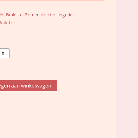
BH
,
Bralette
,
Zomercollectie Lingerie
Bralette
XL
gen aan winkelwagen