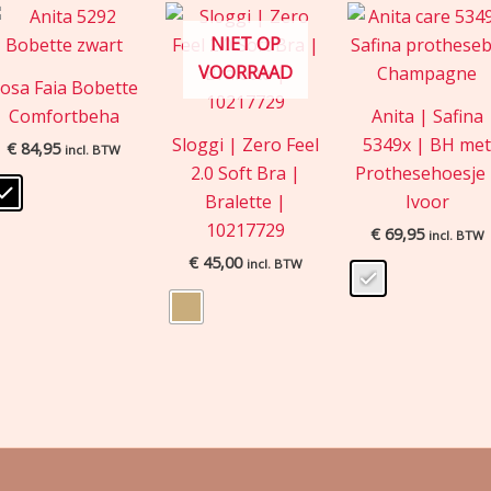
NIET OP
VOORRAAD
osa Faia Bobette
Comfortbeha
Anita | Safina
Sloggi | Zero Feel
5349x | BH me
€
84,95
incl. BTW
2.0 Soft Bra |
Prothesehoesje 
Bralette |
Ivoor
10217729
€
69,95
incl. BTW
€
45,00
incl. BTW