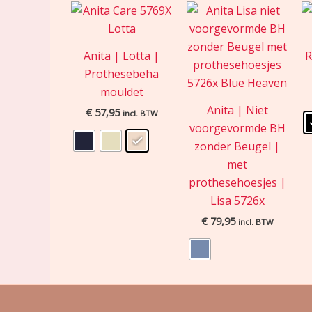
Anita | Lotta |
R
Prothesebeha
mouldet
Anita | Niet
€
57,95
incl. BTW
voorgevormde BH
zonder Beugel |
met
prothesehoesjes |
Lisa 5726x
€
79,95
incl. BTW