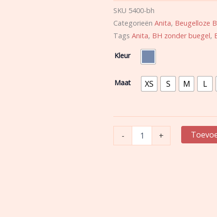
SKU
5400-bh
Categorieën
Anita
,
Beugelloze 
Tags
Anita
,
BH zonder buegel
,
Anita
Kleur
|
voorgevormde
bralette
Maat
XS
S
M
L
|
Essential
Lace
aantal
Toevoe
-
+