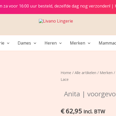
t/m za voor 16:00 uur besteld, dezelfde dag nog verzonden! |
rie
Dames
Heren
Merken
Mammac
Home
/
Alle artikelen
/
Merken
/
Lace
Anita | voorgevo
€
62,95
incl. BTW