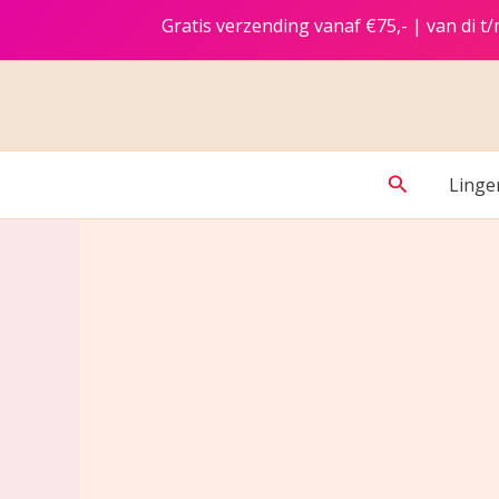
Ga
Gratis verzending vanaf €75,- | van di 
naar
de
inhoud
Zoeken
Linge