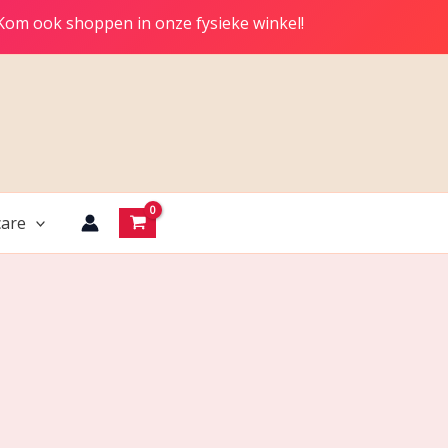
 Kom ook shoppen in onze fysieke winkel!
are