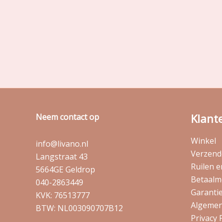
Klant
Neem contact op
Winkel
info@livano.nl
Verzende
Langstraat 43
Ruilen 
5664GE Geldrop
Betaalm
040-2863449
Garantie
KVK: 76513777
Algemen
BTW: NL003090707B12
Privacy 