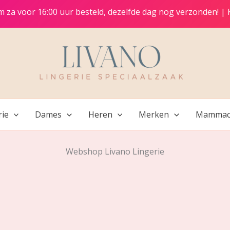
t/m za voor 16:00 uur besteld, dezelfde dag nog verzonden! |
rie
Dames
Heren
Merken
Mammac
Webshop Livano Lingerie