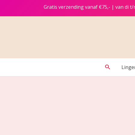
Ga
Gratis verzending vanaf €75,- | van di 
naar
de
inhoud
Zoeken
Linge