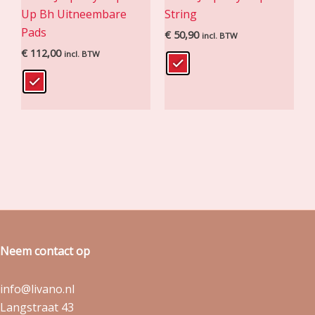
Up Bh Uitneembare
String
Pads
€
50,90
incl. BTW
€
112,00
incl. BTW
Neem contact op
info@livano.nl
Langstraat 43