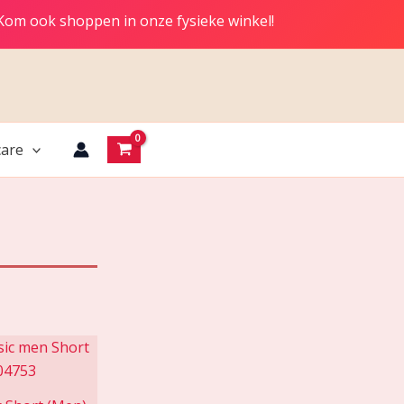
 Kom ook shoppen in onze fysieke winkel!
are