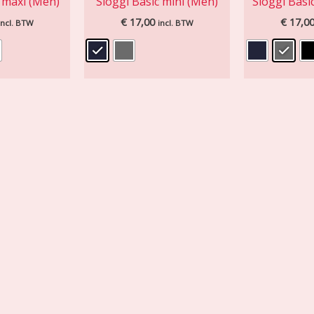
 maxi (Men)
Sloggi Basic mini (Men)
Sloggi Basi
€
17,00
€
17,0
incl. BTW
incl. BTW