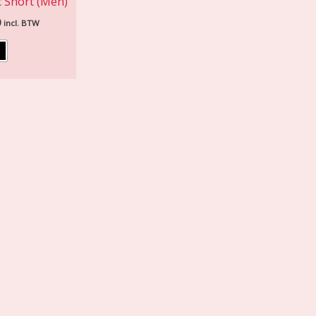
c Short (Men)
0
incl. BTW