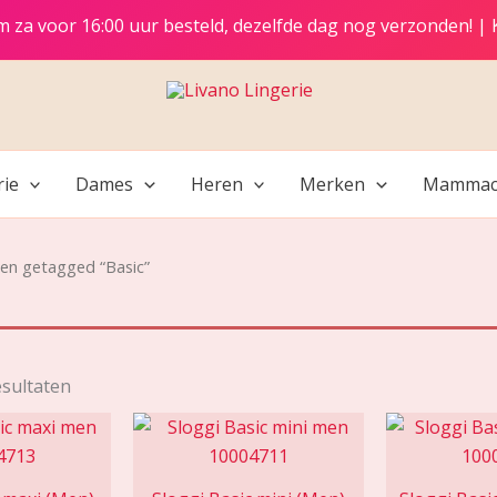
t/m za voor 16:00 uur besteld, dezelfde dag nog verzonden! |
rie
Dames
Heren
Merken
Mammac
en getagged “Basic”
esultaten