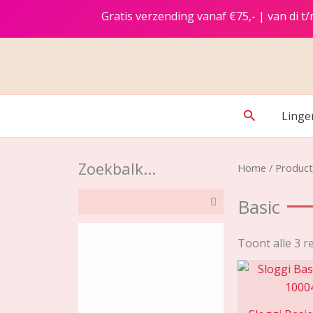
Ga
Gratis verzending vanaf €75,- | van di 
naar
de
inhoud
Zoeken
Linge
Zoekbalk...
Home
/ Product
Basic
Toont alle 3 r