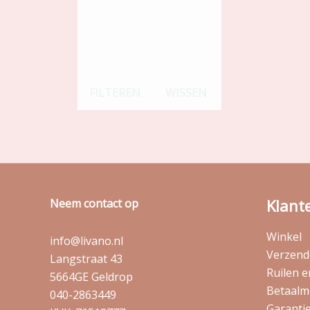
FILTEREN
WISSEN
Klant
Neem contact op
Winkel
info@livano.nl
Verzende
Langstraat 43
Ruilen 
5664GE Geldrop
Betaalm
040-2863449
Garantie