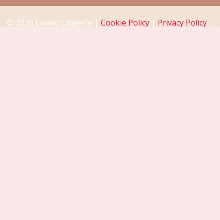
© 2026 Livano Lingerie |
Cookie Policy
|
Privacy Policy
|
Return Policy
|
Disclaimer
De waardering van www.livano.nl bij
WebwinkelKeur
Reviews
is 8.7/10 gebaseerd op 6 reviews.